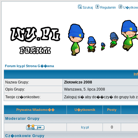
Szukaj
Regulamin
U�ytkow
Forum Icy.pl Strona G��wna
In
Nazwa Grupy:
Zlotowicze 2008
Opis Grupy:
Warszawa, 5. lipca 2008
Twoje cz�onkostwo:
Zaloguj si� aby do��czy� do grupy lub
Prywatna Wiadomo��
U�ytkownik
Posty
Moderator Grupy
0
Icy.pl
Cz�onkowie Grupy