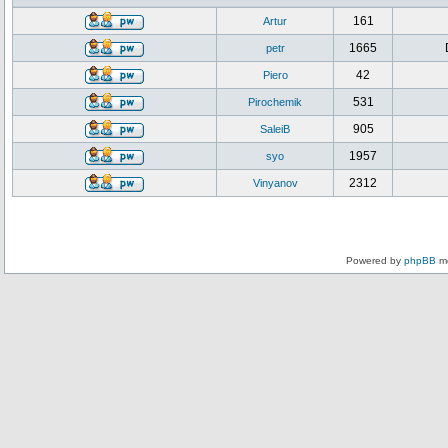
161
Artur
1665
petr
42
Piero
531
Pirochemik
905
SaleiB
1957
syo
2312
Vinyanov
Powered by
phpBB
mo