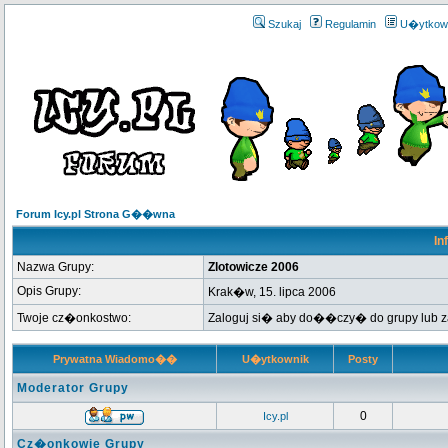
Szukaj
Regulamin
U�ytkow
Forum Icy.pl Strona G��wna
In
Nazwa Grupy:
Zlotowicze 2006
Opis Grupy:
Krak�w, 15. lipca 2006
Twoje cz�onkostwo:
Zaloguj si� aby do��czy� do grupy lub
Prywatna Wiadomo��
U�ytkownik
Posty
Moderator Grupy
0
Icy.pl
Cz�onkowie Grupy