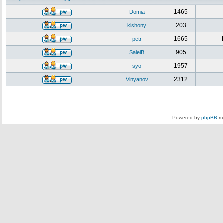
1465
Domia
203
kishony
1665
petr
905
SaleiB
1957
syo
2312
Vinyanov
Powered by
phpBB
mo