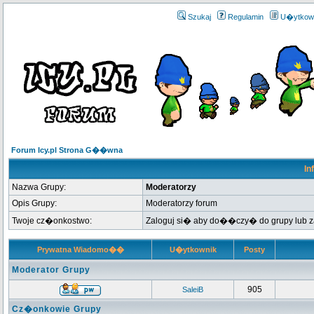
Szukaj
Regulamin
U�ytkow
Forum Icy.pl Strona G��wna
In
Nazwa Grupy:
Moderatorzy
Opis Grupy:
Moderatorzy forum
Twoje cz�onkostwo:
Zaloguj si� aby do��czy� do grupy lub
Prywatna Wiadomo��
U�ytkownik
Posty
Moderator Grupy
905
SaleiB
Cz�onkowie Grupy