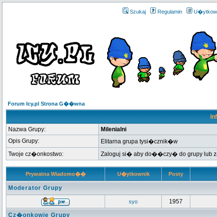
Szukaj
Regulamin
U�ytkow
Forum Icy.pl Strona G��wna
In
Nazwa Grupy:
Milenialni
Opis Grupy:
Elitarna grupa tysi�cznik�w
Twoje cz�onkostwo:
Zaloguj si� aby do��czy� do grupy lub
Prywatna Wiadomo��
U�ytkownik
Posty
Moderator Grupy
1957
syo
Cz�onkowie Grupy