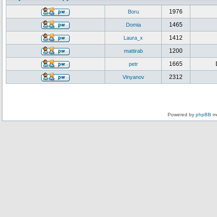
1976
Boru
1465
Domia
1412
Laura_x
1200
mattirab
1665
petr
2312
Vinyanov
Powered by
phpBB
mo