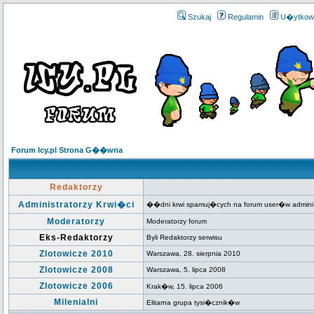
Szukaj
Regulamin
U�ytkow
Forum Icy.pl Strona G��wna
Redaktorzy
Administratorzy Krwi�ci
��dni krwi spamuj�cych na forum user�w admini
Moderatorzy
Moderatorzy forum
Eks-Redaktorzy
Byli Redaktorzy serwisu
Zlotowicze 2010
Warszawa, 28. sierpnia 2010
Zlotowicze 2008
Warszawa, 5. lipca 2008
Zlotowicze 2006
Krak�w, 15. lipca 2006
Milenialni
Elitarna grupa tysi�cznik�w