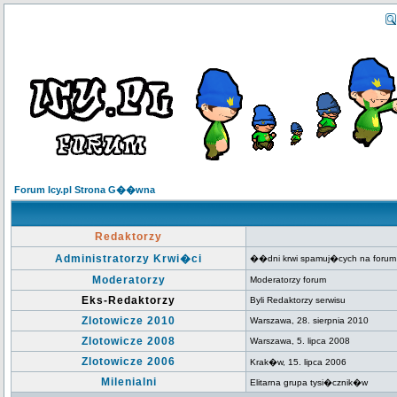
Forum Icy.pl Strona G��wna
Redaktorzy
Administratorzy Krwi�ci
��dni krwi spamuj�cych na forum
Moderatorzy
Moderatorzy forum
Eks-Redaktorzy
Byli Redaktorzy serwisu
Zlotowicze 2010
Warszawa, 28. sierpnia 2010
Zlotowicze 2008
Warszawa, 5. lipca 2008
Zlotowicze 2006
Krak�w, 15. lipca 2006
Milenialni
Elitarna grupa tysi�cznik�w