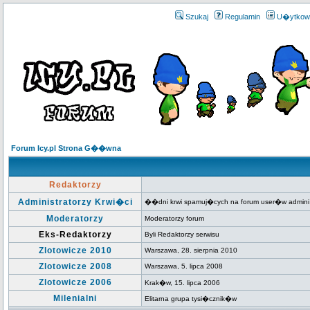
Szukaj
Regulamin
U�ytkow
Forum Icy.pl Strona G��wna
Redaktorzy
Administratorzy Krwi�ci
��dni krwi spamuj�cych na forum user�w admini
Moderatorzy
Moderatorzy forum
Eks-Redaktorzy
Byli Redaktorzy serwisu
Zlotowicze 2010
Warszawa, 28. sierpnia 2010
Zlotowicze 2008
Warszawa, 5. lipca 2008
Zlotowicze 2006
Krak�w, 15. lipca 2006
Milenialni
Elitarna grupa tysi�cznik�w