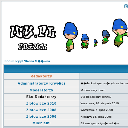
Forum Icy.pl Strona G��wna
Redaktorzy
Administratorzy Krwi�ci
��dni krwi spamuj�cych na forum
Moderatorzy
Moderatorzy forum
Eks-Redaktorzy
Byli Redaktorzy serwisu
Zlotowicze 2010
Warszawa, 28. sierpnia 2010
Zlotowicze 2008
Warszawa, 5. lipca 2008
Zlotowicze 2006
Krak�w, 15. lipca 2006
Milenialni
Elitarna grupa tysi�cznik�w