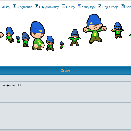
Szukaj
Regulamin
U�ytkownicy
Grupy
Statystyki
Rejestracja
Zal
Grupy
 user�w admini