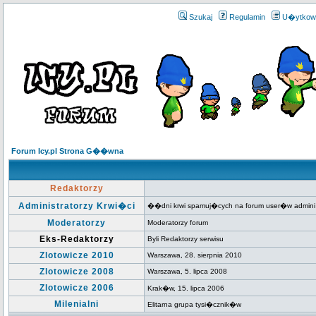
Szukaj
Regulamin
U�ytkow
Forum Icy.pl Strona G��wna
Redaktorzy
Administratorzy Krwi�ci
��dni krwi spamuj�cych na forum user�w admini
Moderatorzy
Moderatorzy forum
Eks-Redaktorzy
Byli Redaktorzy serwisu
Zlotowicze 2010
Warszawa, 28. sierpnia 2010
Zlotowicze 2008
Warszawa, 5. lipca 2008
Zlotowicze 2006
Krak�w, 15. lipca 2006
Milenialni
Elitarna grupa tysi�cznik�w