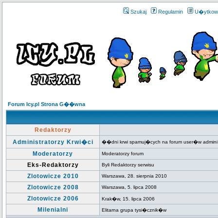
Szukaj
Regulamin
U�ytkow
Forum Icy.pl Strona G��wna
Redaktorzy
Administratorzy Krwi�ci
��dni krwi spamuj�cych na forum user�w admini
Moderatorzy
Moderatorzy forum
Eks-Redaktorzy
Byli Redaktorzy serwisu
Zlotowicze 2010
Warszawa, 28. sierpnia 2010
Zlotowicze 2008
Warszawa, 5. lipca 2008
Zlotowicze 2006
Krak�w, 15. lipca 2006
Milenialni
Elitarna grupa tysi�cznik�w