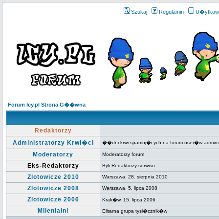
Szukaj
Regulamin
U�ytkow
Forum Icy.pl Strona G��wna
Redaktorzy
Administratorzy Krwi�ci
��dni krwi spamuj�cych na forum user�w admini
Moderatorzy
Moderatorzy forum
Eks-Redaktorzy
Byli Redaktorzy serwisu
Zlotowicze 2010
Warszawa, 28. sierpnia 2010
Zlotowicze 2008
Warszawa, 5. lipca 2008
Zlotowicze 2006
Krak�w, 15. lipca 2006
Milenialni
Elitarna grupa tysi�cznik�w