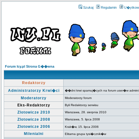
Szukaj
Regulamin
U�ytkow
Forum Icy.pl Strona G��wna
Redaktorzy
Administratorzy Krwi�ci
��dni krwi spamuj�cych na forum user�w admini
Moderatorzy
Moderatorzy forum
Eks-Redaktorzy
Byli Redaktorzy serwisu
Zlotowicze 2010
Warszawa, 28. sierpnia 2010
Zlotowicze 2008
Warszawa, 5. lipca 2008
Zlotowicze 2006
Krak�w, 15. lipca 2006
Milenialni
Elitarna grupa tysi�cznik�w