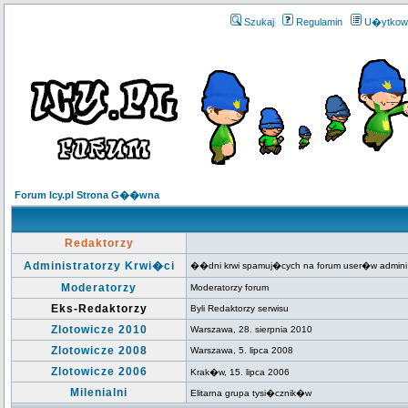
Szukaj
Regulamin
U�ytkow
Forum Icy.pl Strona G��wna
Redaktorzy
Administratorzy Krwi�ci
��dni krwi spamuj�cych na forum user�w admini
Moderatorzy
Moderatorzy forum
Eks-Redaktorzy
Byli Redaktorzy serwisu
Zlotowicze 2010
Warszawa, 28. sierpnia 2010
Zlotowicze 2008
Warszawa, 5. lipca 2008
Zlotowicze 2006
Krak�w, 15. lipca 2006
Milenialni
Elitarna grupa tysi�cznik�w