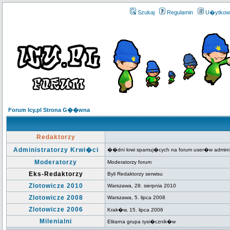
Szukaj
Regulamin
U�ytkow
Forum Icy.pl Strona G��wna
Redaktorzy
Administratorzy Krwi�ci
��dni krwi spamuj�cych na forum user�w admini
Moderatorzy
Moderatorzy forum
Eks-Redaktorzy
Byli Redaktorzy serwisu
Zlotowicze 2010
Warszawa, 28. sierpnia 2010
Zlotowicze 2008
Warszawa, 5. lipca 2008
Zlotowicze 2006
Krak�w, 15. lipca 2006
Milenialni
Elitarna grupa tysi�cznik�w