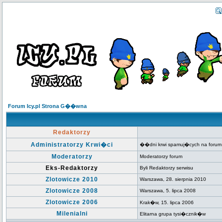
Forum Icy.pl Strona G��wna
Redaktorzy
Administratorzy Krwi�ci
��dni krwi spamuj�cych na forum
Moderatorzy
Moderatorzy forum
Eks-Redaktorzy
Byli Redaktorzy serwisu
Zlotowicze 2010
Warszawa, 28. sierpnia 2010
Zlotowicze 2008
Warszawa, 5. lipca 2008
Zlotowicze 2006
Krak�w, 15. lipca 2006
Milenialni
Elitarna grupa tysi�cznik�w