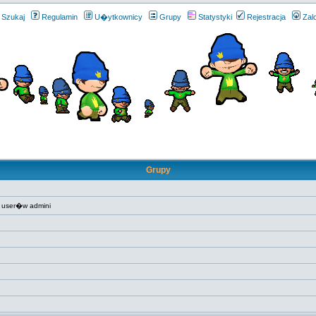
Szukaj
Regulamin
U�ytkownicy
Grupy
Statystyki
Rejestracja
Zal
Grupy
 user�w admini