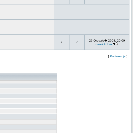
26 Grudzie� 2008, 20:09
2
7
darek kobra
[
Preferencje
]