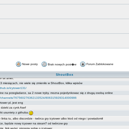
Nowe posty
Forum Zablokowane
Brak nowych post�w
ShoutBox