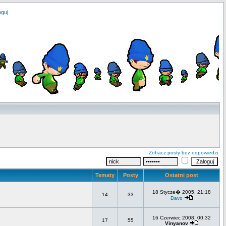
oguj
Zobacz posty bez odpowiedzi
Tematy
Posty
Ostatni post
18 Stycze� 2005, 21:18
14
33
Davo
16 Czerwiec 2008, 00:32
17
55
Vinyanov