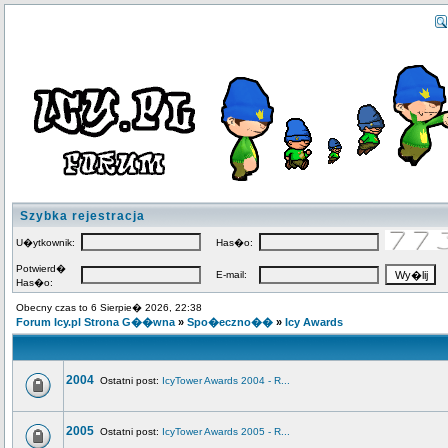
Szybka rejestracja
U�ytkownik:
Has�o:
Potwierd�
E-mail:
Has�o:
Obecny czas to 6 Sierpie� 2026, 22:38
Forum Icy.pl Strona G��wna
»
Spo�eczno��
»
Icy Awards
2004
Ostatni post:
IcyTower Awards 2004 - R...
2005
Ostatni post:
IcyTower Awards 2005 - R...