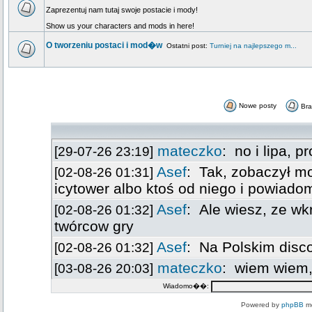
Zaprezentuj nam tutaj swoje postacie i mody!
Show us your characters and mods in here!
O tworzeniu postaci i mod�w
Ostatni post:
Turniej na najlepszego m...
Nowe posty
Br
Wiadomo��:
Powered by
phpBB
mo