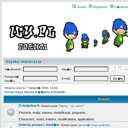
Szukaj
Regulamin
U�ytkow
Szybka rejestracja
U�ytkownik:
Has�o:
Potwierd�
E-mail:
Has�o:
Obecny czas to 7 Sierpie� 2026, 14:44
Forum Icy.pl Strona G��wna
»
Dodatki
Dodatki
O dodatkach
Ostatni post:
Filipiny - czy warto?
Postacie, mody, trainery, modyfikacje, programy.
Characters, mods, trainers, modifications, applications.
Galeria postaci i mod�w
Ostatni post:
[posta�] moje postacie...