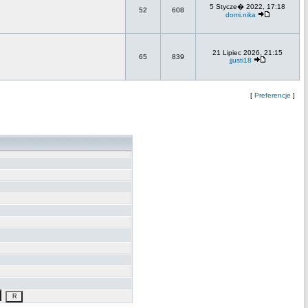
5 Stycze� 2022, 17:18
52
608
domi.nika
21 Lipiec 2026, 21:15
65
839
jjusti18
[
Preferencje
]