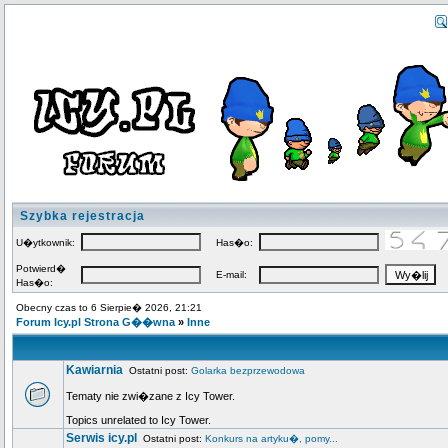
Szybka rejestracja
U�ytkownik:
Has�o:
Potwierd�
E-mail:
Has�o:
Obecny czas to 6 Sierpie� 2026, 21:21
Forum Icy.pl Strona G��wna
»
Inne
Kawiarnia
Ostatni post:
Golarka bezprzewodowa
Tematy nie zwi�zane z Icy Tower.
Topics unrelated to Icy Tower.
Serwis icy.pl
Ostatni post:
Konkurs na artyku�, pomy...