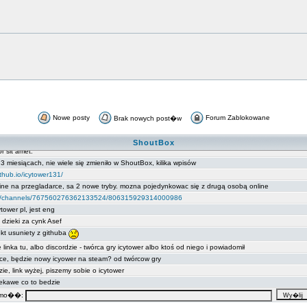
Nowe posty
Forum Zablokowane
Brak nowych post�w
ShoutBox
omo��: