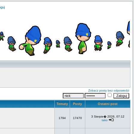
oguj
Zobacz posty bez odpowiedzi
Tematy
Posty
Ostatni post
3 Sierpie� 2026, 07:12
1794
17470
tako