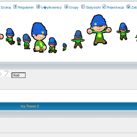
Szukaj
Regulamin
U�ytkownicy
Grupy
Statystyki
Rejestracja
Zal
Icy Tower 2
.