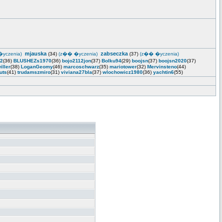
mjauska
zabseczka
yczenia)
(34)
(z�� �yczenia)
(37)
(z�� �yczenia)
2
(36)
BLUSHEZs1970
(36)
bojo2112jon
(37)
Bolku94
(29)
boojsn
(37)
boojsn2020
(37)
iller
(38)
LoganGeomy
(46)
marcoschwarz
(35)
mariotower
(32)
Mervinsteno
(44)
uts
(41)
trudamszmiro
(31)
viviana27bla
(37)
wlochowicz1980
(36)
yachtin6
(55)