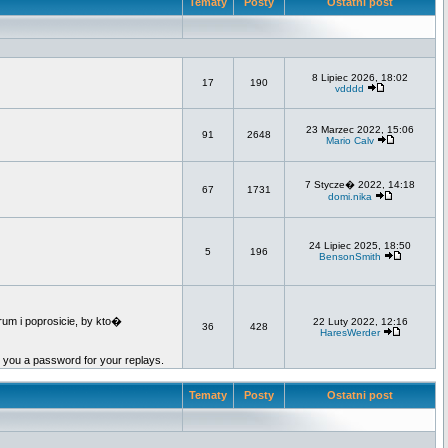
Tematy
Posty
Ostatni post
8 Lipiec 2026, 18:02
17
190
vdddd
23 Marzec 2022, 15:06
91
2648
Mario Calv
7 Stycze� 2022, 14:18
67
1731
domi.nika
24 Lipiec 2025, 18:50
5
196
BensonSmith
um i poprosicie, by kto�
22 Luty 2022, 12:16
36
428
HaresWerder
e you a password for your replays.
Tematy
Posty
Ostatni post