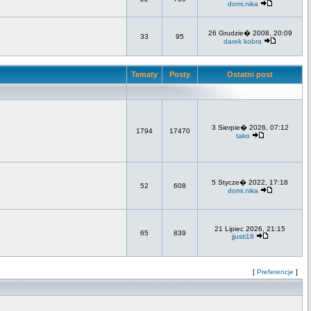
domi.nika
26 Grudzie� 2008, 20:09
33
95
darek kobra
Tematy
Posty
Ostatni post
3 Sierpie� 2026, 07:12
1794
17470
tako
5 Stycze� 2022, 17:18
52
608
domi.nika
21 Lipiec 2026, 21:15
65
839
jjusti18
[
Preferencje
]