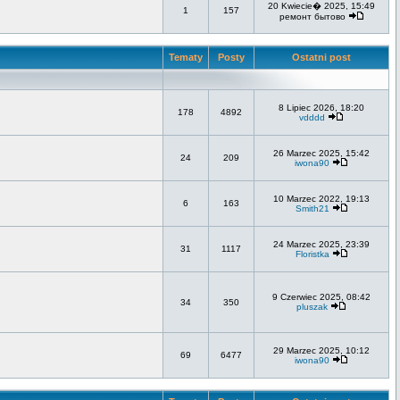
20 Kwiecie� 2025, 15:49
1
157
ремонт бытово
Tematy
Posty
Ostatni post
8 Lipiec 2026, 18:20
178
4892
vdddd
26 Marzec 2025, 15:42
24
209
iwona90
10 Marzec 2022, 19:13
6
163
Smith21
24 Marzec 2025, 23:39
31
1117
Floristka
9 Czerwiec 2025, 08:42
34
350
pluszak
29 Marzec 2025, 10:12
69
6477
iwona90