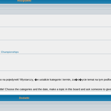
Rozgrywki
d Championships
 pojedynek! Wystarczy, �e ustalicie kategorie i termin, za�o�ycie temat na tym podfor
ttle! Choose the categories and the date, make a topic in this board and ask someone to giv
Dodatki