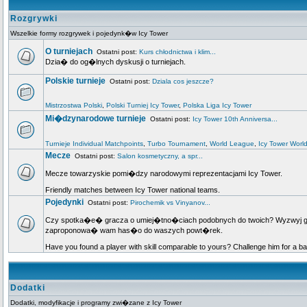
Rozgrywki
Wszelkie formy rozgrywek i pojedynk�w Icy Tower
O turniejach
Ostatni post:
Kurs chłodnictwa i klim...
Dzia� do og�lnych dyskusji o turniejach.
Polskie turnieje
Ostatni post:
Dziala cos jeszcze?
Mistrzostwa Polski
,
Polski Turniej Icy Tower
,
Polska Liga Icy Tower
Mi�dzynarodowe turnieje
Ostatni post:
Icy Tower 10th Anniversa...
Turnieje Individual Matchpoints
,
Turbo Tournament
,
World League
,
Icy Tower Worl
Mecze
Ostatni post:
Salon kosmetyczny, a spr...
Mecze towarzyskie pomi�dzy narodowymi reprezentacjami Icy Tower.
Friendly matches between Icy Tower national teams.
Pojedynki
Ostatni post:
Pirochemik vs Vinyanov...
Czy spotka�e� gracza o umiej�tno�ciach podobnych do twoich? Wyzwyj go na
zaproponowa� wam has�o do waszych powt�rek.
Have you found a player with skill comparable to yours? Challenge him for a ba
Dodatki
Dodatki, modyfikacje i programy zwi�zane z Icy Tower