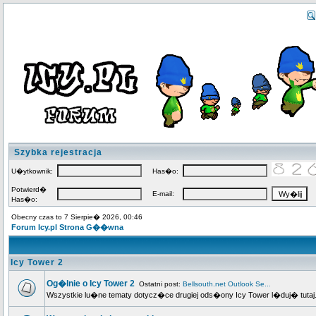
Szybka rejestracja
U�ytkownik:
Has�o:
Potwierd�
E-mail:
Has�o:
Obecny czas to 7 Sierpie� 2026, 00:46
Forum Icy.pl Strona G��wna
Icy Tower 2
Og�lnie o Icy Tower 2
Ostatni post:
Bellsouth.net Outlook Se...
Wszystkie lu�ne tematy dotycz�ce drugiej ods�ony Icy Tower l�duj� tutaj