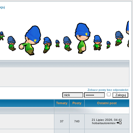
oguj
Zobacz posty bez odpowiedzi
Tematy
Posty
Ostatni post
21 Lipiec 2026, 04:41
37
740
hobartautoremov