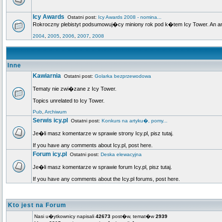
Icy Awards
Ostatni post:
Icy Awards 2008 - nomina...
Rokroczny plebistyt podsumowuj�cy miniony rok pod k�tem Icy Tower. An annua
2004
,
2005
,
2006
,
2007
,
2008
Inne
Kawiarnia
Ostatni post:
Golarka bezprzewodowa
Tematy nie zwi�zane z Icy Tower.
Topics unrelated to Icy Tower.
Pub
,
Archiwum
Serwis icy.pl
Ostatni post:
Konkurs na artyku�, pomy...
Je�li masz komentarze w sprawie strony Icy.pl, pisz tutaj.
If you have any comments about Icy.pl, post here.
Forum icy.pl
Ostatni post:
Deska elewacyjna
Je�li masz komentarze w sprawie forum Icy.pl, pisz tutaj.
If you have any comments about the Icy.pl forums, post here.
Kto jest na Forum
Nasi u�ytkownicy napisali
42673
post�w, temat�w
2939