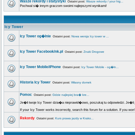
Wasze rekordy i statystyki
Ostatni post:
Wasze rekordy / your hig...
Pochwal si� innym graczom swoimi najlepszymi wynikami!
Icy Tower
Icy Tower og�lnie
Ostatni post:
Nowa wersja Icy tower w ...
Icy Tower Facebook/nk.pl
Ostatni post:
Znaki Drogowe
Icy Tower Mobile/iPhone
Ostatni post:
Icy Tower Mobile - og�ln...
Historia Icy Tower
Ostatni post:
Własny domek
Pomoc
Ostatni post:
Gdzie najlepiej bra� kre...
Je�li twoje Icy Tower dzia�a nieprawid�owo, poszukaj tu odpowiedzi. Je�li 
If your Icy Tower works incorrectly, search this forum for a solution. If you won
Rekordy
Ostatni post:
Kurs prawa jazdy w Krako...