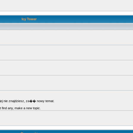
Icy Tower
jej nie znajdziesz, za�� nowy temat.
't find any, make a new topic.