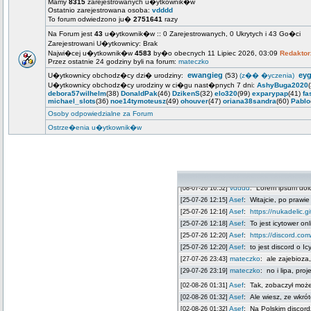
Mamy
8315
zarejestrowanych u�ytkownik�w
Ostatnio zarejestrowana osoba:
vdddd
To forum odwiedzono ju�
2751641
razy
Na Forum jest
43
u�ytkownik�w :: 0 Zarejestrowanych, 0 Ukrytych i 43 Go�ci
Zarejestrowani U�ytkownicy: Brak
Najwi�cej u�ytkownik�w
4583
by�o obecnych 11 Lipiec 2026, 03:09
Redaktor
Przez ostatnie 24 godziny byli na forum:
mateczko
ewangieg
ey
U�ytkownicy obchodz�cy dzi� urodziny:
(53)
(z�� �yczenia)
U�ytkownicy obchodz�cy urodziny w ci�gu nast�pnych 7 dni:
AshyBuga2020
debora57wilhelm
(38)
DonaldPak
(46)
DzikenS
(32)
elo320
(99)
exparypap
(41)
fa
michael_slots
(36)
noe14tymoteusz
(49)
ohouver
(47)
oriana38sandra
(60)
Pablo
Osoby odpowiedzialne za Forum
Ostrze�enia u�ytkownik�w