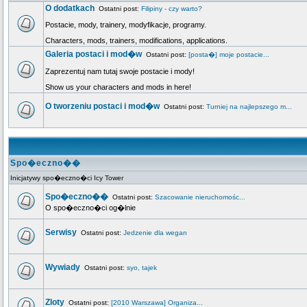
O dodatkach
Ostatni post:
Filipiny - czy warto?
Postacie, mody, trainery, modyfikacje, programy.
Characters, mods, trainers, modifications, applications.
Galeria postaci i mod�w
Ostatni post:
[posta�] moje postacie...
Zaprezentuj nam tutaj swoje postacie i mody!
Show us your characters and mods in here!
O tworzeniu postaci i mod�w
Ostatni post:
Turniej na najlepszego m...
Spo�eczno��
Inicjatywy spo�eczno�ci Icy Tower
Spo�eczno��
Ostatni post:
Szacowanie nieruchomośc...
O spo�eczno�ci og�lnie
Serwisy
Ostatni post:
Jedzenie dla wegan
Wywiady
Ostatni post:
syo, tajek
Zloty
Ostatni post:
[2010 Warszawa] Organiza...