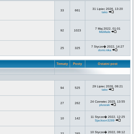
31 Lipiec 2026, 13:20
33
661
tako
7 Maj 2022, 01:01
92
1023
MisMalis
7 Stycze� 2022, 14:27
25
325
domi.nika
Tematy
Posty
Ostatni post
29 Lipiec 2026, 08:21
94
525
tako
24 Czerwiec 2025, 13:55
27
262
pluszak
11 Stycze� 2022, 12:25
10
142
Sjackson3289
10 Stycze� 2022, 08:12
22
765