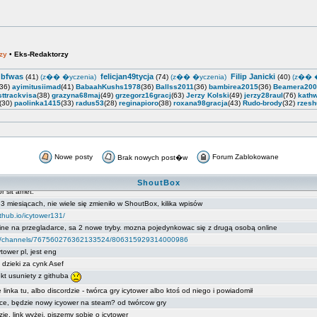
zy
•
Eks-Redaktorzy
gbfwas
felicjan49tycja
Filip Janicki
(41)
(z�� �yczenia)
(74)
(z�� �yczenia)
(40)
(z�� �
(36)
ayimitusiimad
(41)
BabaahKushs1978
(36)
Ballss2011
(36)
bambirea2015
(36)
Beamera200
sttrackvisa
(38)
grazyna68maj
(49)
grzegorz16gracj
(63)
Jerzy Kolski
(49)
jerzy28raul
(76)
kathw
(30)
paolinka1415
(33)
radus53
(28)
reginapioro
(38)
roxana98gracja
(43)
Rudo-brody
(32)
rzesh
Nowe posty
Forum Zablokowane
Brak nowych post�w
ShoutBox