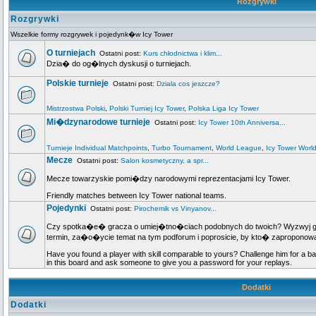
Rozgrywki
Rozgrywki
Wszelkie formy rozgrywek i pojedynk�w Icy Tower
O turniejach
Ostatni post:
Kurs chłodnictwa i klim...
Dzia� do og�lnych dyskusji o turniejach.
Polskie turnieje
Ostatni post:
Dziala cos jeszcze?
Mistrzostwa Polski
,
Polski Turniej Icy Tower
,
Polska Liga Icy Tower
Mi�dzynarodowe turnieje
Ostatni post:
Icy Tower 10th Anniversa...
Turnieje Individual Matchpoints
,
Turbo Tournament
,
World League
,
Icy Tower Worl
Mecze
Ostatni post:
Salon kosmetyczny, a spr...
Mecze towarzyskie pomi�dzy narodowymi reprezentacjami Icy Tower.
Friendly matches between Icy Tower national teams.
Pojedynki
Ostatni post:
Pirochemik vs Vinyanov...
Czy spotka�e� gracza o umiej�tno�ciach podobnych do twoich? Wyzwyj go n
termin, za�o�ycie temat na tym podforum i poprosicie, by kto� zapropo
Have you found a player with skill comparable to yours? Challenge him for a ba
in this board and ask someone to give you a password for your replays.
Dodatki
Dodatki