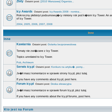
Zloty
Ostatni post:
[2010 Warszawa] Organiza...
Icy Awards
Ostatni post:
Icy Awards 2008 - nomina...
Rokroczny plebistyt podsumowuj�cy miniony rok pod k�tem Icy Tower. An annu
of Icy Tower.
2004
,
2005
,
2006
,
2007
,
2008
Inne
Inne
Kawiarnia
Ostatni post:
Golarka bezprzewodowa
Tematy nie zwi�zane z Icy Tower.
Topics unrelated to Icy Tower.
Pub
,
Archiwum
Serwis icy.pl
Ostatni post:
Konkurs na artyku�, pomy...
Je�li masz komentarze w sprawie strony Icy.pl, pisz tutaj.
If you have any comments about Icy.pl, post here.
Forum icy.pl
Ostatni post:
Deska elewacyjna
Je�li masz komentarze w sprawie forum Icy.pl, pisz tutaj.
If you have any comments about the Icy.pl forums, post here.
Kto jest na Forum