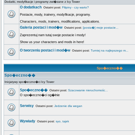
Dodatki, modyfikacje i programy zwi�zane z Icy Tower
O dodatkach
Ostatni post:
Filipiny - czy warto?
Postacie, mody, trainery, modyfikacje, programy.
Characters, mods, trainers, modifications, applications.
Galeria postaci i mod�w
Ostatni post:
[posta�] moje postacie...
Zaprezentuj nam tutaj swoje postacie i mody!
Show us your characters and mods in here!
O tworzeniu postaci i mod�w
Ostatni post:
Turniej na najlepszego m...
Spo�eczno��
Spo�eczno��
Inicjatywy spo�eczno�ci Icy Tower
Spo�eczno��
Ostatni post:
Szacowanie nieruchomośc...
O spo�eczno�ci og�lnie
Serwisy
Ostatni post:
Jedzenie dla wegan
Wywiady
Ostatni post:
syo, tajek