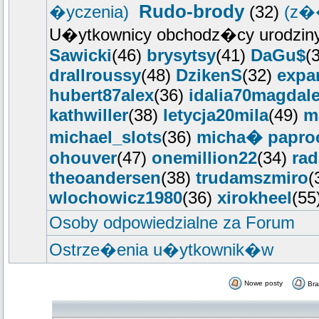
Rudo-brody
�yczenia)
(32)
(z�
U�ytkownicy obchodz�cy urodziny
Sawicki
(46)
brysytsy
(41)
DaGu$
(
drallroussy
(48)
DzikenS
(32)
expa
hubert87alex
(36)
idalia70magdal
kathwiller
(38)
letycja20mila
(49)
m
michael_slots
(36)
micha� papro
ohouver
(47)
onemillion22
(34)
ra
theoandersen
(38)
trudamszmiro
(
wlochowicz1980
(36)
xirokheel
(55
Osoby odpowiedzialne za Forum
Ostrze�enia u�ytkownik�w
Nowe posty
Br