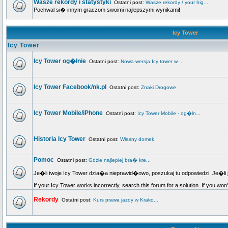
Wasze rekordy i statystyki
Ostatni post:
Wasze rekordy / your hig...
Pochwal si� innym graczom swoimi najlepszymi wynikami!
Icy Tower
Icy Tower
Icy Tower og�lnie
Ostatni post:
Nowa wersja Icy tower w ...
Icy Tower Facebook/nk.pl
Ostatni post:
Znaki Drogowe
Icy Tower Mobile/iPhone
Ostatni post:
Icy Tower Mobile - og�ln...
Historia Icy Tower
Ostatni post:
Własny domek
Pomoc
Ostatni post:
Gdzie najlepiej bra� kre...
Je�li twoje Icy Tower dzia�a nieprawid�owo, poszukaj tu odpowiedzi. Je�li 
If your Icy Tower works incorrectly, search this forum for a solution. If you won
Rekordy
Ostatni post:
Kurs prawa jazdy w Krako...