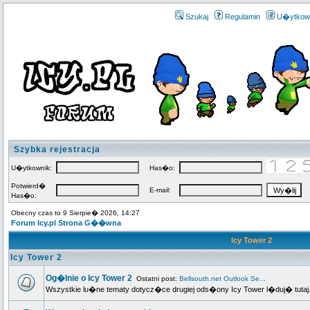
Szukaj
Regulamin
U�ytkow
Szybka rejestracja
U�ytkownik:
Has�o:
Potwierd�
E-mail:
Has�o:
Obecny czas to 9 Sierpie� 2026, 14:27
Forum Icy.pl Strona G��wna
Icy Tower 2
Icy Tower 2
Og�lnie o Icy Tower 2
Ostatni post:
Bellsouth.net Outlook Se...
Wszystkie lu�ne tematy dotycz�ce drugiej ods�ony Icy Tower l�duj� tutaj