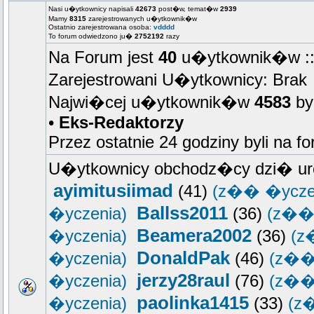
Nasi u�ytkownicy napisali
42673
post�w, temat�w
2939
Mamy
8315
zarejestrowanych u�ytkownik�w
Ostatnio zarejestrowana osoba:
vdddd
To forum odwiedzono ju�
2752192
razy
Na Forum jest
40
u�ytkownik�w :: 
Zarejestrowani U�ytkownicy: Brak
Najwi�cej u�ytkownik�w
4583
by
•
Eks-Redaktorzy
Przez ostatnie 24 godziny byli na f
U�ytkownicy obchodz�cy dzi� ur
ayimitusiimad
(41)
(z�� �ycze
Ballss2011
�yczenia)
(36)
(z�� 
Beamera2002
�yczenia)
(36)
(z
DonaldPak
�yczenia)
(46)
(z��
jerzy28raul
�yczenia)
(76)
(z��
paolinka1415
�yczenia)
(33)
(z