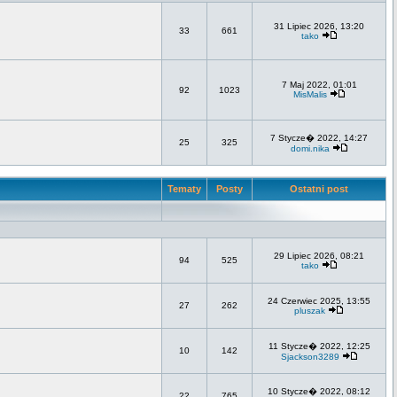
31 Lipiec 2026, 13:20
33
661
tako
7 Maj 2022, 01:01
92
1023
MisMalis
7 Stycze� 2022, 14:27
25
325
domi.nika
Tematy
Posty
Ostatni post
29 Lipiec 2026, 08:21
94
525
tako
24 Czerwiec 2025, 13:55
27
262
pluszak
11 Stycze� 2022, 12:25
10
142
Sjackson3289
10 Stycze� 2022, 08:12
22
765