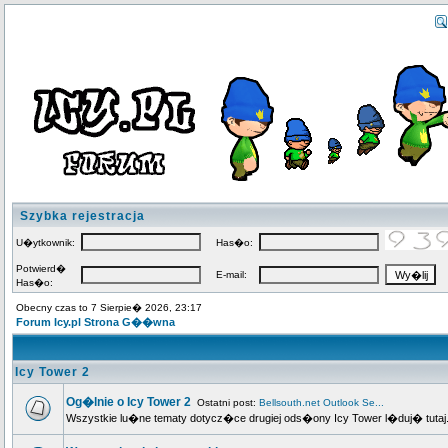
Szybka rejestracja
U�ytkownik:
Has�o:
Potwierd�
E-mail:
Has�o:
Obecny czas to 7 Sierpie� 2026, 23:17
Forum Icy.pl Strona G��wna
Icy Tower 2
Og�lnie o Icy Tower 2
Ostatni post:
Bellsouth.net Outlook Se...
Wszystkie lu�ne tematy dotycz�ce drugiej ods�ony Icy Tower l�duj� tutaj