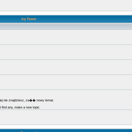
Icy Tower
jej nie znajdziesz, za�� nowy temat.
't find any, make a new topic.