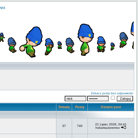
oguj
Zobacz posty bez odpowiedzi
Tematy
Posty
Ostatni post
21 Lipiec 2026, 04:41
37
740
hobartautoremov