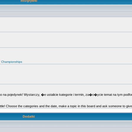
Rozgrywki
d Championships
 pojedynek! Wystarczy, �e ustalicie kategorie i termin, za�o�ycie temat na tym podfor
ttle! Choose the categories and the date, make a topic in this board and ask someone to giv
Dodatki