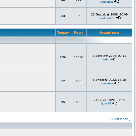
domi.nika
26 Grudzie� 2008, 20:09
33
95
darek kobra
Tematy
Posty
Ostatni post
3 Sierpie� 2026, 07:12
1794
17470
tako
5 Stycze� 2022, 17:18
52
608
domi.nika
21 Lipiec 2026, 21:15
65
839
jjusti18
[
Preferencje
]