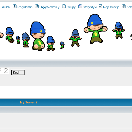
Szukaj
Regulamin
U�ytkownicy
Grupy
Statystyki
Rejestracja
Zal
Icy Tower 2
.