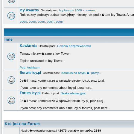
Icy Awards
Ostatni post:
Icy Awards 2008 - nomina...
Rokroczny plebistyt podsumowuj�cy miniony rok pod k�tem Icy Tower. An annua
2004
,
2005
,
2006
,
2007
,
2008
Inne
Kawiarnia
Ostatni post:
Golarka bezprzewodowa
Tematy nie zwi�zane z Icy Tower.
Topics unrelated to Icy Tower.
Pub
,
Archiwum
Serwis icy.pl
Ostatni post:
Konkurs na artyku�, pomy...
Je�li masz komentarze w sprawie strony Icy.pl, pisz tutaj.
If you have any comments about Icy.pl, post here.
Forum icy.pl
Ostatni post:
Deska elewacyjna
Je�li masz komentarze w sprawie forum Icy.pl, pisz tutaj.
If you have any comments about the Icy.pl forums, post here.
Kto jest na Forum
Nasi u�ytkownicy napisali
42673
post�w, temat�w
2939