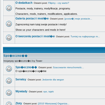
O dodatkach
Ostatni post:
Filipiny - czy warto?
Postacie, mody, trainery, modyfikacje, programy.
Characters, mods, trainers, modifications, applications.
Galeria postaci i mod�w
Ostatni post:
[posta�] moje postacie...
Zaprezentuj nam tutaj swoje postacie i mody!
Show us your characters and mods in here!
O tworzeniu postaci i mod�w
Ostatni post:
Turniej na najlepszego m...
Spo�eczno��
Inicjatywy spo�eczno�ci Icy Tower
Spo�eczno��
Ostatni post:
Szacowanie nieruchomośc...
O spo�eczno�ci og�lnie
Serwisy
Ostatni post:
Jedzenie dla wegan
Wywiady
Ostatni post:
syo, tajek
Zloty
Ostatni post:
[2010 Warszawa] Organiza...