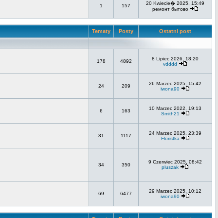
20 Kwiecie� 2025, 15:49
1
157
ремонт бытово
Tematy
Posty
Ostatni post
8 Lipiec 2026, 18:20
178
4892
vdddd
26 Marzec 2025, 15:42
24
209
iwona90
10 Marzec 2022, 19:13
6
163
Smith21
24 Marzec 2025, 23:39
31
1117
Floristka
9 Czerwiec 2025, 08:42
34
350
pluszak
29 Marzec 2025, 10:12
69
6477
iwona90