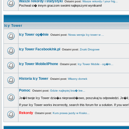
Wasze rekordy i statystyki
Ostatni post:
Wasze rekordy / your hig...
Pochwal si� innym graczom swoimi najlepszymi wynikami!
Icy Tower
Icy Tower og�lnie
Ostatni post:
Nowa wersja Icy tower w ...
Icy Tower Facebook/nk.pl
Ostatni post:
Znaki Drogowe
Icy Tower Mobile/iPhone
Ostatni post:
Icy Tower Mobile - og�ln...
Historia Icy Tower
Ostatni post:
Własny domek
Pomoc
Ostatni post:
Gdzie najlepiej bra� kre...
Je�li twoje Icy Tower dzia�a nieprawid�owo, poszukaj tu odpowiedzi. Je�li 
If your Icy Tower works incorrectly, search this forum for a solution. If you won
Rekordy
Ostatni post:
Kurs prawa jazdy w Krako...