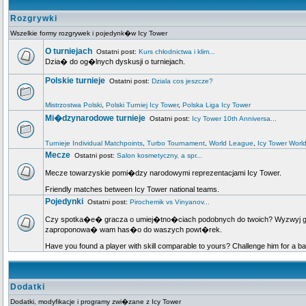
Rozgrywki
Wszelkie formy rozgrywek i pojedynk�w Icy Tower
O turniejach
Ostatni post:
Kurs chłodnictwa i klim...
Dzia� do og�lnych dyskusji o turniejach.
Polskie turnieje
Ostatni post:
Dziala cos jeszcze?
Mistrzostwa Polski
,
Polski Turniej Icy Tower
,
Polska Liga Icy Tower
Mi�dzynarodowe turnieje
Ostatni post:
Icy Tower 10th Anniversa...
Turnieje Individual Matchpoints
,
Turbo Tournament
,
World League
,
Icy Tower Worl
Mecze
Ostatni post:
Salon kosmetyczny, a spr...
Mecze towarzyskie pomi�dzy narodowymi reprezentacjami Icy Tower.
Friendly matches between Icy Tower national teams.
Pojedynki
Ostatni post:
Pirochemik vs Vinyanov...
Czy spotka�e� gracza o umiej�tno�ciach podobnych do twoich? Wyzwyj go na
zaproponowa� wam has�o do waszych powt�rek.
Have you found a player with skill comparable to yours? Challenge him for a ba
Dodatki
Dodatki, modyfikacje i programy zwi�zane z Icy Tower