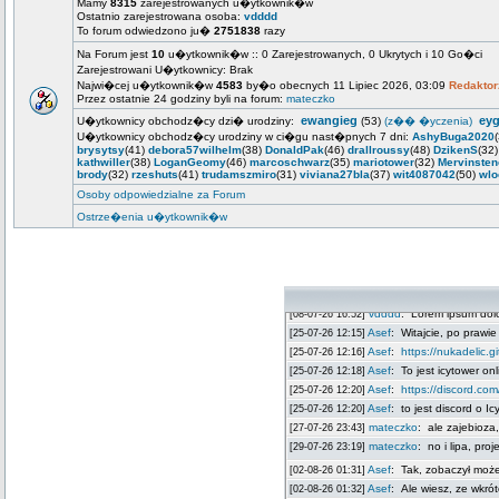
Mamy
8315
zarejestrowanych u�ytkownik�w
Ostatnio zarejestrowana osoba:
vdddd
To forum odwiedzono ju�
2751838
razy
Na Forum jest
10
u�ytkownik�w :: 0 Zarejestrowanych, 0 Ukrytych i 10 Go�ci
Zarejestrowani U�ytkownicy: Brak
Najwi�cej u�ytkownik�w
4583
by�o obecnych 11 Lipiec 2026, 03:09
Redaktor
Przez ostatnie 24 godziny byli na forum:
mateczko
ewangieg
ey
U�ytkownicy obchodz�cy dzi� urodziny:
(53)
(z�� �yczenia)
U�ytkownicy obchodz�cy urodziny w ci�gu nast�pnych 7 dni:
AshyBuga2020
brysytsy
(41)
debora57wilhelm
(38)
DonaldPak
(46)
drallroussy
(48)
DzikenS
(32
kathwiller
(38)
LoganGeomy
(46)
marcoschwarz
(35)
mariotower
(32)
Mervinsten
brody
(32)
rzeshuts
(41)
trudamszmiro
(31)
viviana27bla
(37)
wit4087042
(50)
wlo
Osoby odpowiedzialne za Forum
Ostrze�enia u�ytkownik�w