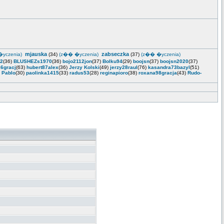
mjauska
zabseczka
yczenia)
(34)
(z�� �yczenia)
(37)
(z�� �yczenia)
2
(36)
BLUSHEZs1970
(36)
bojo2112jon
(37)
Bolku94
(29)
boojsn
(37)
boojsn2020
(37)
16gracj
(63)
hubert87alex
(36)
Jerzy Kolski
(49)
jerzy28raul
(76)
kasandra73bazyl
(51)
)
Pablo
(30)
paolinka1415
(33)
radus53
(28)
reginapioro
(38)
roxana98gracja
(43)
Rudo-