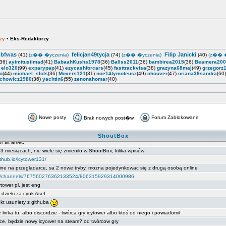
zy
•
Eks-Redaktorzy
gbfwas
felicjan49tycja
Filip Janicki
(41)
(z�� �yczenia)
(74)
(z�� �yczenia)
(40)
(z�� �
(36)
ayimitusiimad
(41)
BabaahKushs1978
(36)
Ballss2011
(36)
bambirea2015
(36)
Beamera200
)
elo320
(99)
exparypap
(41)
ezycashforcars
(45)
fasttrackvisa
(38)
grazyna68maj
(49)
grzegorz
o
(44)
michael_slots
(36)
Movers121
(31)
noe14tymoteusz
(49)
ohouver
(47)
oriana38sandra
(60
chowicz1980
(36)
yachtin6
(55)
zenonahomar
(40)
Nowe posty
Forum Zablokowane
Brak nowych post�w
ShoutBox