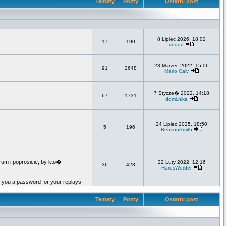
Tematy
Posty
Ostatni post
8 Lipiec 2026, 18:02
17
190
vdddd
23 Marzec 2022, 15:06
91
2648
Mario Calv
7 Stycze� 2022, 14:18
67
1731
domi.nika
24 Lipiec 2025, 18:50
5
196
BensonSmith
um i poprosicie, by kto�
22 Luty 2022, 12:16
36
428
HaresWerder
e you a password for your replays.
Tematy
Posty
Ostatni post