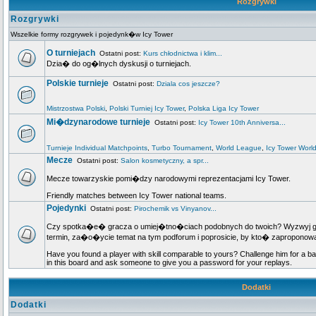
Rozgrywki
Rozgrywki
Wszelkie formy rozgrywek i pojedynk�w Icy Tower
O turniejach
Ostatni post:
Kurs chłodnictwa i klim...
Dzia� do og�lnych dyskusji o turniejach.
Polskie turnieje
Ostatni post:
Dziala cos jeszcze?
Mistrzostwa Polski
,
Polski Turniej Icy Tower
,
Polska Liga Icy Tower
Mi�dzynarodowe turnieje
Ostatni post:
Icy Tower 10th Anniversa...
Turnieje Individual Matchpoints
,
Turbo Tournament
,
World League
,
Icy Tower Worl
Mecze
Ostatni post:
Salon kosmetyczny, a spr...
Mecze towarzyskie pomi�dzy narodowymi reprezentacjami Icy Tower.
Friendly matches between Icy Tower national teams.
Pojedynki
Ostatni post:
Pirochemik vs Vinyanov...
Czy spotka�e� gracza o umiej�tno�ciach podobnych do twoich? Wyzwyj go n
termin, za�o�ycie temat na tym podforum i poprosicie, by kto� zapropo
Have you found a player with skill comparable to yours? Challenge him for a ba
in this board and ask someone to give you a password for your replays.
Dodatki
Dodatki