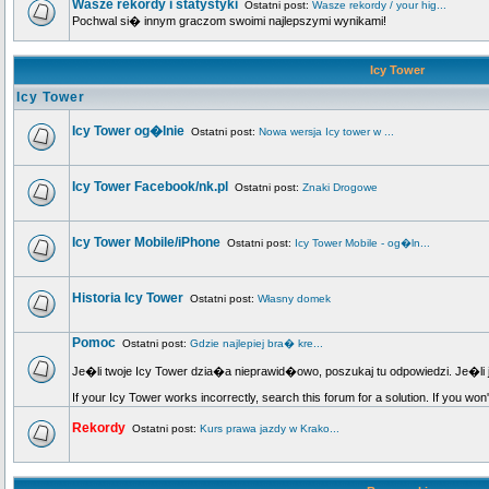
Wasze rekordy i statystyki
Ostatni post:
Wasze rekordy / your hig...
Pochwal si� innym graczom swoimi najlepszymi wynikami!
Icy Tower
Icy Tower
Icy Tower og�lnie
Ostatni post:
Nowa wersja Icy tower w ...
Icy Tower Facebook/nk.pl
Ostatni post:
Znaki Drogowe
Icy Tower Mobile/iPhone
Ostatni post:
Icy Tower Mobile - og�ln...
Historia Icy Tower
Ostatni post:
Własny domek
Pomoc
Ostatni post:
Gdzie najlepiej bra� kre...
Je�li twoje Icy Tower dzia�a nieprawid�owo, poszukaj tu odpowiedzi. Je�li 
If your Icy Tower works incorrectly, search this forum for a solution. If you won
Rekordy
Ostatni post:
Kurs prawa jazdy w Krako...