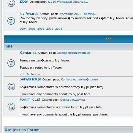
Zloty
Ostatni post:
[2010 Warszawa] Organiza...
Icy Awards
Ostatni post:
Icy Awards 2008 - nomina...
Rokroczny plebistyt podsumowuj�cy miniony rok pod k�tem Icy Tower. An annu
of Icy Tower.
2004
,
2005
,
2006
,
2007
,
2008
Inne
Inne
Kawiarnia
Ostatni post:
Golarka bezprzewodowa
Tematy nie zwi�zane z Icy Tower.
Topics unrelated to Icy Tower.
Pub
,
Archiwum
Serwis icy.pl
Ostatni post:
Konkurs na artyku�, pomy...
Je�li masz komentarze w sprawie strony Icy.pl, pisz tutaj.
If you have any comments about Icy.pl, post here.
Forum icy.pl
Ostatni post:
Deska elewacyjna
Je�li masz komentarze w sprawie forum Icy.pl, pisz tutaj.
If you have any comments about the Icy.pl forums, post here.
Kto jest na Forum