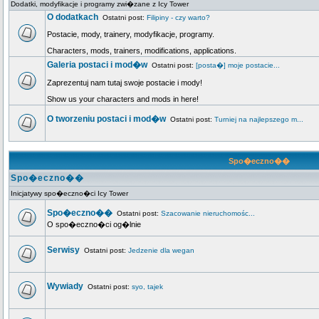
Dodatki, modyfikacje i programy zwi�zane z Icy Tower
O dodatkach
Ostatni post:
Filipiny - czy warto?
Postacie, mody, trainery, modyfikacje, programy.
Characters, mods, trainers, modifications, applications.
Galeria postaci i mod�w
Ostatni post:
[posta�] moje postacie...
Zaprezentuj nam tutaj swoje postacie i mody!
Show us your characters and mods in here!
O tworzeniu postaci i mod�w
Ostatni post:
Turniej na najlepszego m...
Spo�eczno��
Spo�eczno��
Inicjatywy spo�eczno�ci Icy Tower
Spo�eczno��
Ostatni post:
Szacowanie nieruchomośc...
O spo�eczno�ci og�lnie
Serwisy
Ostatni post:
Jedzenie dla wegan
Wywiady
Ostatni post:
syo, tajek