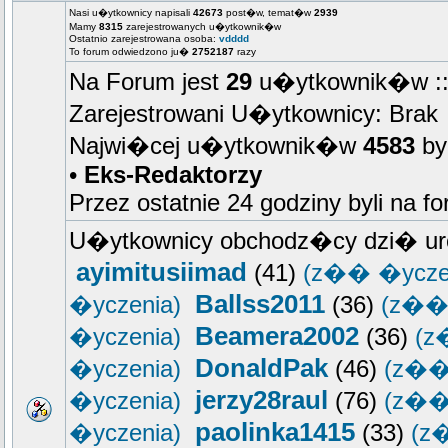
Nasi u�ytkownicy napisali
42673
post�w, temat�w
2939
Mamy
8315
zarejestrowanych u�ytkownik�w
Ostatnio zarejestrowana osoba:
vdddd
To forum odwiedzono ju�
2752187
razy
Na Forum jest
29
u�ytkownik�w :: 
Zarejestrowani U�ytkownicy: Brak
Najwi�cej u�ytkownik�w
4583
by
•
Eks-Redaktorzy
Przez ostatnie 24 godziny byli na f
U�ytkownicy obchodz�cy dzi� ur
ayimitusiimad
(41)
(z�� �ycze
Ballss2011
�yczenia)
(36)
(z�� 
Beamera2002
�yczenia)
(36)
(z
DonaldPak
�yczenia)
(46)
(z��
jerzy28raul
�yczenia)
(76)
(z��
paolinka1415
�yczenia)
(33)
(z