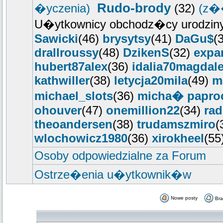
Rudo-brody
�yczenia)
(32)
(z�
U�ytkownicy obchodz�cy urodziny
Sawicki
(46)
brysytsy
(41)
DaGu$
(
drallroussy
(48)
DzikenS
(32)
expa
hubert87alex
(36)
idalia70magdal
kathwiller
(38)
letycja20mila
(49)
m
michael_slots
(36)
micha� papro
ohouver
(47)
onemillion22
(34)
ra
theoandersen
(38)
trudamszmiro
(
wlochowicz1980
(36)
xirokheel
(55
Osoby odpowiedzialne za Forum
Ostrze�enia u�ytkownik�w
Nowe posty
Br