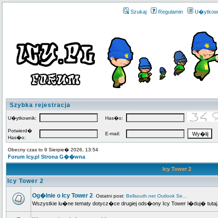
Szukaj
Regulamin
U�ytkow
Szybka rejestracja
U�ytkownik:
Has�o:
Potwierd�
E-mail:
Has�o:
Obecny czas to 9 Sierpie� 2026, 13:54
Forum Icy.pl Strona G��wna
Icy Tower 2
Icy Tower 2
Og�lnie o Icy Tower 2
Ostatni post:
Bellsouth.net Outlook Se...
Wszystkie lu�ne tematy dotycz�ce drugiej ods�ony Icy Tower l�duj� tutaj