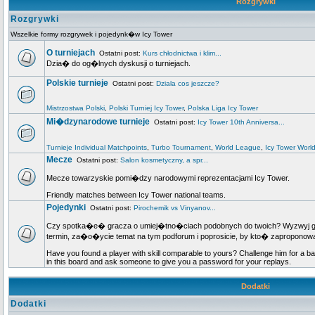
Rozgrywki
Rozgrywki
Wszelkie formy rozgrywek i pojedynk�w Icy Tower
O turniejach
Ostatni post:
Kurs chłodnictwa i klim...
Dzia� do og�lnych dyskusji o turniejach.
Polskie turnieje
Ostatni post:
Dziala cos jeszcze?
Mistrzostwa Polski
,
Polski Turniej Icy Tower
,
Polska Liga Icy Tower
Mi�dzynarodowe turnieje
Ostatni post:
Icy Tower 10th Anniversa...
Turnieje Individual Matchpoints
,
Turbo Tournament
,
World League
,
Icy Tower Worl
Mecze
Ostatni post:
Salon kosmetyczny, a spr...
Mecze towarzyskie pomi�dzy narodowymi reprezentacjami Icy Tower.
Friendly matches between Icy Tower national teams.
Pojedynki
Ostatni post:
Pirochemik vs Vinyanov...
Czy spotka�e� gracza o umiej�tno�ciach podobnych do twoich? Wyzwyj go n
termin, za�o�ycie temat na tym podforum i poprosicie, by kto� zapropo
Have you found a player with skill comparable to yours? Challenge him for a ba
in this board and ask someone to give you a password for your replays.
Dodatki
Dodatki