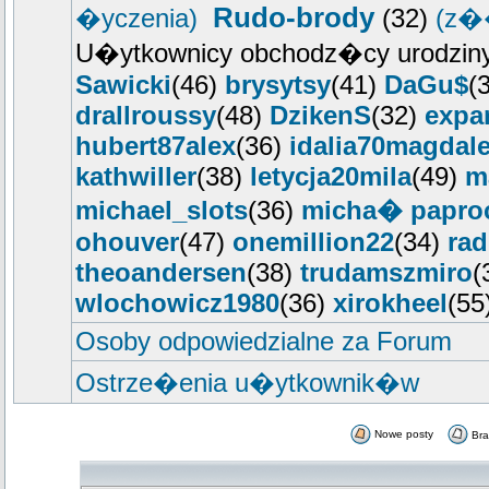
Rudo-brody
�yczenia)
(32)
(z�
U�ytkownicy obchodz�cy urodziny
Sawicki
(46)
brysytsy
(41)
DaGu$
(
drallroussy
(48)
DzikenS
(32)
expa
hubert87alex
(36)
idalia70magdal
kathwiller
(38)
letycja20mila
(49)
m
michael_slots
(36)
micha� papro
ohouver
(47)
onemillion22
(34)
ra
theoandersen
(38)
trudamszmiro
(
wlochowicz1980
(36)
xirokheel
(55
Osoby odpowiedzialne za Forum
Ostrze�enia u�ytkownik�w
Nowe posty
Br