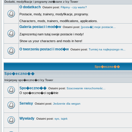
Dodatki, modyfikacje i programy zwi�zane z Icy Tower
O dodatkach
Ostatni post:
Filipiny - czy warto?
Postacie, mody, trainery, modyfikacje, programy.
Characters, mods, trainers, modifications, applications.
Galeria postaci i mod�w
Ostatni post:
[posta�] moje postacie...
Zaprezentuj nam tutaj swoje postacie i mody!
Show us your characters and mods in here!
O tworzeniu postaci i mod�w
Ostatni post:
Turniej na najlepszego m...
Spo�eczno��
Spo�eczno��
Inicjatywy spo�eczno�ci Icy Tower
Spo�eczno��
Ostatni post:
Szacowanie nieruchomośc...
O spo�eczno�ci og�lnie
Serwisy
Ostatni post:
Jedzenie dla wegan
Wywiady
Ostatni post:
syo, tajek