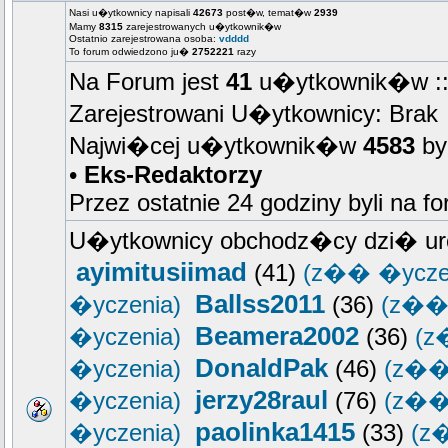
Nasi u�ytkownicy napisali
42673
post�w, temat�w
2939
Mamy
8315
zarejestrowanych u�ytkownik�w
Ostatnio zarejestrowana osoba:
vdddd
To forum odwiedzono ju�
2752221
razy
Na Forum jest
41
u�ytkownik�w :: 
Zarejestrowani U�ytkownicy: Brak
Najwi�cej u�ytkownik�w
4583
by
•
Eks-Redaktorzy
Przez ostatnie 24 godziny byli na f
U�ytkownicy obchodz�cy dzi� ur
ayimitusiimad
(41)
(z�� �ycze
Ballss2011
�yczenia)
(36)
(z�� 
Beamera2002
�yczenia)
(36)
(z
DonaldPak
�yczenia)
(46)
(z��
jerzy28raul
�yczenia)
(76)
(z��
paolinka1415
�yczenia)
(33)
(z