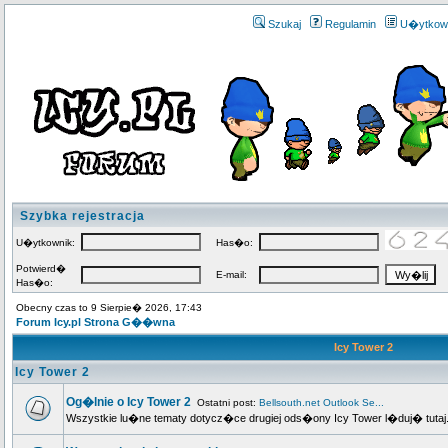
Szukaj
Regulamin
U�ytkow
Szybka rejestracja
U�ytkownik:
Has�o:
Potwierd�
E-mail:
Has�o:
Obecny czas to 9 Sierpie� 2026, 17:43
Forum Icy.pl Strona G��wna
Icy Tower 2
Icy Tower 2
Og�lnie o Icy Tower 2
Ostatni post:
Bellsouth.net Outlook Se...
Wszystkie lu�ne tematy dotycz�ce drugiej ods�ony Icy Tower l�duj� tutaj