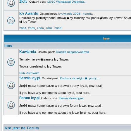
Zloty
Ostatni post:
[2010 Warszawa] Organiza...
Icy Awards
Ostatni post:
Icy Awards 2008 - nomina...
Rokroczny plebistyt podsumowuj�cy miniony rok pod k�tem Icy Tower. An annu
of Icy Tower.
2004
,
2005
,
2006
,
2007
,
2008
Inne
Inne
Kawiarnia
Ostatni post:
Golarka bezprzewodowa
Tematy nie zwi�zane z Icy Tower.
Topics unrelated to Icy Tower.
Pub
,
Archiwum
Serwis icy.pl
Ostatni post:
Konkurs na artyku�, pomy...
Je�li masz komentarze w sprawie strony Icy.pl, pisz tutaj.
If you have any comments about Icy.pl, post here.
Forum icy.pl
Ostatni post:
Deska elewacyjna
Je�li masz komentarze w sprawie forum Icy.pl, pisz tutaj.
If you have any comments about the Icy.pl forums, post here.
Kto jest na Forum