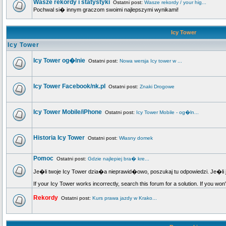
Wasze rekordy i statystyki
Ostatni post:
Wasze rekordy / your hig...
Pochwal si� innym graczom swoimi najlepszymi wynikami!
Icy Tower
Icy Tower
Icy Tower og�lnie
Ostatni post:
Nowa wersja Icy tower w ...
Icy Tower Facebook/nk.pl
Ostatni post:
Znaki Drogowe
Icy Tower Mobile/iPhone
Ostatni post:
Icy Tower Mobile - og�ln...
Historia Icy Tower
Ostatni post:
Własny domek
Pomoc
Ostatni post:
Gdzie najlepiej bra� kre...
Je�li twoje Icy Tower dzia�a nieprawid�owo, poszukaj tu odpowiedzi. Je�li 
If your Icy Tower works incorrectly, search this forum for a solution. If you won
Rekordy
Ostatni post:
Kurs prawa jazdy w Krako...