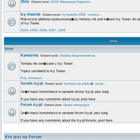
Zloty
Ostatni post:
[2010 Warszawa] Organiza...
Icy Awards
Ostatni post:
Icy Awards 2008 - nomina...
Rokroczny plebistyt podsumowuj�cy miniony rok pod k�tem Icy Tower. An annu
of Icy Tower.
2004
,
2005
,
2006
,
2007
,
2008
Inne
Inne
Kawiarnia
Ostatni post:
Golarka bezprzewodowa
Tematy nie zwi�zane z Icy Tower.
Topics unrelated to Icy Tower.
Pub
,
Archiwum
Serwis icy.pl
Ostatni post:
Konkurs na artyku�, pomy...
Je�li masz komentarze w sprawie strony Icy.pl, pisz tutaj.
If you have any comments about Icy.pl, post here.
Forum icy.pl
Ostatni post:
Deska elewacyjna
Je�li masz komentarze w sprawie forum Icy.pl, pisz tutaj.
If you have any comments about the Icy.pl forums, post here.
Kto jest na Forum