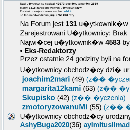
Nasi u�ytkownicy napisali
42673
post�w, temat�w
2939
Mamy
8315
zarejestrowanych u�ytkownik�w
Ostatnio zarejestrowana osoba:
vdddd
To forum odwiedzono ju�
2751493
razy
Na Forum jest
131
u�ytkownik�w ::
Zarejestrowani U�ytkownicy: Brak
Najwi�cej u�ytkownik�w
4583
by
•
Eks-Redaktorzy
Przez ostatnie 24 godziny byli na f
U�ytkownicy obchodz�cy dzi� ur
joachim2mari
(49)
(z�� �yczen
margarita12kami
(63)
(z�� �yc
Skupisko
(42)
(z�� �yczenia)
zmotoryzowanuMi
(55)
(z�� �
U�ytkownicy obchodz�cy urodziny
AshyBuga2020
(36)
ayimitusiimad