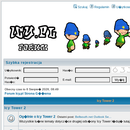
Szukaj
Regulamin
U�ytkow
Szybka rejestracja
U�ytkownik:
Has�o:
Potwierd�
E-mail:
Has�o:
Obecny czas to 6 Sierpie� 2026, 08:49
Forum Icy.pl Strona G��wna
Icy Tower 2
Icy Tower 2
Og�lnie o Icy Tower 2
Ostatni post:
Bellsouth.net Outlook Se...
Wszystkie lu�ne tematy dotycz�ce drugiej ods�ony Icy Tower l�duj� tutaj