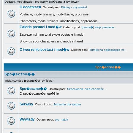
Dodatki, modyfikacje i programy zwi�zane z Icy Tower
O dodatkach
Ostatni post:
Filipiny - czy warto?
Postacie, mody, trainery, modyfikacje, programy.
Characters, mods, trainers, modifications, applications.
Galeria postaci i mod�w
Ostatni post:
[posta�] moje postacie...
Zaprezentuj nam tutaj swoje postacie i mody!
Show us your characters and mods in here!
O tworzeniu postaci i mod�w
Ostatni post:
Turniej na najlepszego m...
Spo�eczno��
Spo�eczno��
Inicjatywy spo�eczno�ci Icy Tower
Spo�eczno��
Ostatni post:
Szacowanie nieruchomośc...
O spo�eczno�ci og�lnie
Serwisy
Ostatni post:
Jedzenie dla wegan
Wywiady
Ostatni post:
syo, tajek