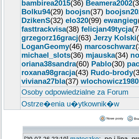
bambirea2015
(36)
Beamera2002
(
Bolku94
(29)
boojsn
(37)
boojsn20
DzikenS
(32)
elo320
(99)
ewangieg
fasttrackvisa
(38)
felicjan49tycja
(
grzegorz16gracj
(63)
Jerzy Kolski
LoganGeomy
(46)
marcoschwarz
michael_slots
(36)
mjauska
(34)
no
oriana38sandra
(60)
Pablo
(30)
pao
roxana98gracja
(43)
Rudo-brody
(
viviana27bla
(37)
wlochowicz1980
Osoby odpowiedzialne za Forum
Ostrze�enia u�ytkownik�w
Nowe posty
Br