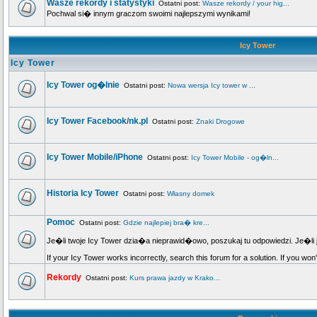
Wasze rekordy i statystyki
Ostatni post:
Wasze rekordy / your hig...
Pochwal si� innym graczom swoimi najlepszymi wynikami!
Icy Tower
Icy Tower
Icy Tower og�lnie
Ostatni post:
Nowa wersja Icy tower w ...
Icy Tower Facebook/nk.pl
Ostatni post:
Znaki Drogowe
Icy Tower Mobile/iPhone
Ostatni post:
Icy Tower Mobile - og�ln...
Historia Icy Tower
Ostatni post:
Własny domek
Pomoc
Ostatni post:
Gdzie najlepiej bra� kre...
Je�li twoje Icy Tower dzia�a nieprawid�owo, poszukaj tu odpowiedzi. Je�li 
If your Icy Tower works incorrectly, search this forum for a solution. If you won
Rekordy
Ostatni post:
Kurs prawa jazdy w Krako...