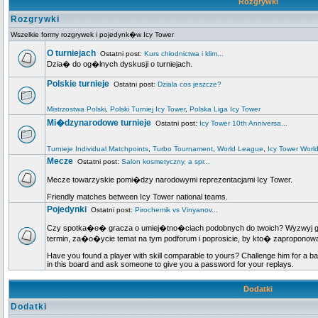
Rozgrywki
Rozgrywki
Wszelkie formy rozgrywek i pojedynk�w Icy Tower
O turniejach
Ostatni post:
Kurs chłodnictwa i klim...
Dzia� do og�lnych dyskusji o turniejach.
Polskie turnieje
Ostatni post:
Dziala cos jeszcze?
Mistrzostwa Polski
,
Polski Turniej Icy Tower
,
Polska Liga Icy Tower
Mi�dzynarodowe turnieje
Ostatni post:
Icy Tower 10th Anniversa...
Turnieje Individual Matchpoints
,
Turbo Tournament
,
World League
,
Icy Tower Worl
Mecze
Ostatni post:
Salon kosmetyczny, a spr...
Mecze towarzyskie pomi�dzy narodowymi reprezentacjami Icy Tower.
Friendly matches between Icy Tower national teams.
Pojedynki
Ostatni post:
Pirochemik vs Vinyanov...
Czy spotka�e� gracza o umiej�tno�ciach podobnych do twoich? Wyzwyj go n
termin, za�o�ycie temat na tym podforum i poprosicie, by kto� zapropo
Have you found a player with skill comparable to yours? Challenge him for a ba
in this board and ask someone to give you a password for your replays.
Dodatki
Dodatki