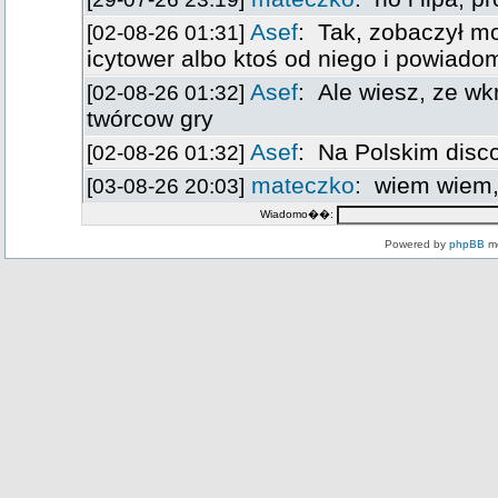
Wiadomo��:
Powered by
phpBB
mo