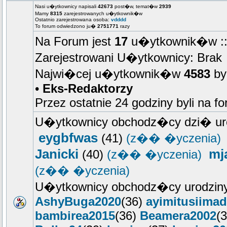
Nasi u�ytkownicy napisali
42673
post�w, temat�w
2939
Mamy
8315
zarejestrowanych u�ytkownik�w
Ostatnio zarejestrowana osoba:
vdddd
To forum odwiedzono ju�
2751771
razy
Na Forum jest
17
u�ytkownik�w :: 
Zarejestrowani U�ytkownicy: Brak
Najwi�cej u�ytkownik�w
4583
by
•
Eks-Redaktorzy
Przez ostatnie 24 godziny byli na f
U�ytkownicy obchodz�cy dzi� ur
eygbfwas
(41)
(z�� �yczenia)
Janicki
mj
(40)
(z�� �yczenia)
(z�� �yczenia)
U�ytkownicy obchodz�cy urodziny
AshyBuga2020
(36)
ayimitusiimad
bambirea2015
(36)
Beamera2002
(