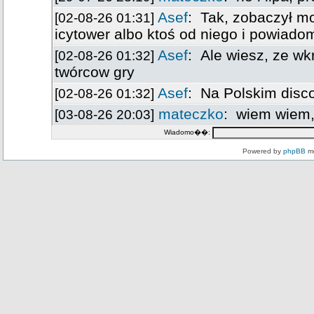
Wiadomo��:
Powered by
phpBB
mo