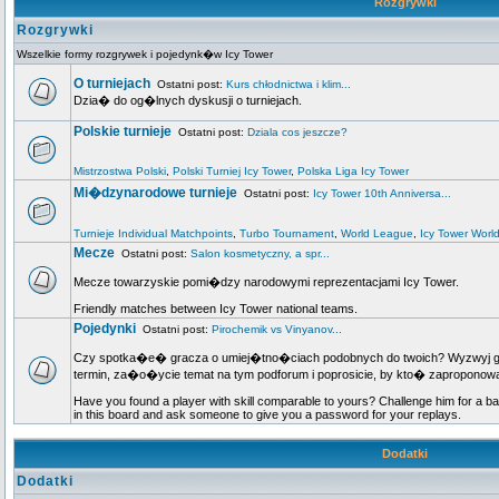
Rozgrywki
Rozgrywki
Wszelkie formy rozgrywek i pojedynk�w Icy Tower
O turniejach
Ostatni post:
Kurs chłodnictwa i klim...
Dzia� do og�lnych dyskusji o turniejach.
Polskie turnieje
Ostatni post:
Dziala cos jeszcze?
Mistrzostwa Polski
,
Polski Turniej Icy Tower
,
Polska Liga Icy Tower
Mi�dzynarodowe turnieje
Ostatni post:
Icy Tower 10th Anniversa...
Turnieje Individual Matchpoints
,
Turbo Tournament
,
World League
,
Icy Tower Worl
Mecze
Ostatni post:
Salon kosmetyczny, a spr...
Mecze towarzyskie pomi�dzy narodowymi reprezentacjami Icy Tower.
Friendly matches between Icy Tower national teams.
Pojedynki
Ostatni post:
Pirochemik vs Vinyanov...
Czy spotka�e� gracza o umiej�tno�ciach podobnych do twoich? Wyzwyj go n
termin, za�o�ycie temat na tym podforum i poprosicie, by kto� zapropo
Have you found a player with skill comparable to yours? Challenge him for a ba
in this board and ask someone to give you a password for your replays.
Dodatki
Dodatki