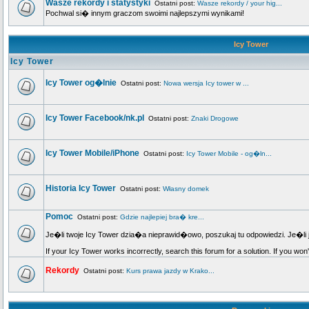
Wasze rekordy i statystyki
Ostatni post:
Wasze rekordy / your hig...
Pochwal si� innym graczom swoimi najlepszymi wynikami!
Icy Tower
Icy Tower
Icy Tower og�lnie
Ostatni post:
Nowa wersja Icy tower w ...
Icy Tower Facebook/nk.pl
Ostatni post:
Znaki Drogowe
Icy Tower Mobile/iPhone
Ostatni post:
Icy Tower Mobile - og�ln...
Historia Icy Tower
Ostatni post:
Własny domek
Pomoc
Ostatni post:
Gdzie najlepiej bra� kre...
Je�li twoje Icy Tower dzia�a nieprawid�owo, poszukaj tu odpowiedzi. Je�li 
If your Icy Tower works incorrectly, search this forum for a solution. If you won
Rekordy
Ostatni post:
Kurs prawa jazdy w Krako...