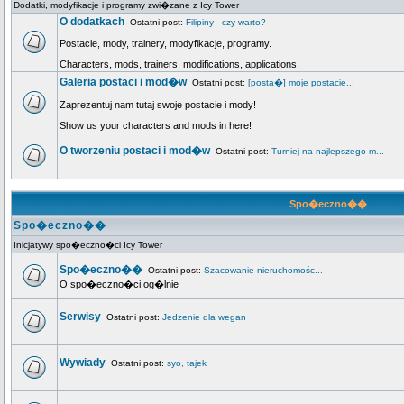
Dodatki, modyfikacje i programy zwi�zane z Icy Tower
O dodatkach
Ostatni post:
Filipiny - czy warto?
Postacie, mody, trainery, modyfikacje, programy.
Characters, mods, trainers, modifications, applications.
Galeria postaci i mod�w
Ostatni post:
[posta�] moje postacie...
Zaprezentuj nam tutaj swoje postacie i mody!
Show us your characters and mods in here!
O tworzeniu postaci i mod�w
Ostatni post:
Turniej na najlepszego m...
Spo�eczno��
Spo�eczno��
Inicjatywy spo�eczno�ci Icy Tower
Spo�eczno��
Ostatni post:
Szacowanie nieruchomośc...
O spo�eczno�ci og�lnie
Serwisy
Ostatni post:
Jedzenie dla wegan
Wywiady
Ostatni post:
syo, tajek