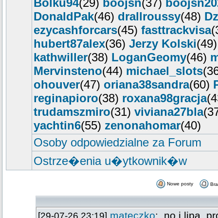
Bolku94
(29)
boojsn
(37)
boojsn20
DonaldPak
(46)
drallroussy
(48)
Dz
ezycashforcars
(45)
fasttrackvisa
(
hubert87alex
(36)
Jerzy Kolski
(49
kathwiller
(38)
LoganGeomy
(46)
m
Mervinsteno
(44)
michael_slots
(3
ohouver
(47)
oriana38sandra
(60)
reginapioro
(38)
roxana98gracja
(
trudamszmiro
(31)
viviana27bla
(3
yachtin6
(55)
zenonahomar
(40)
Osoby odpowiedzialne za Forum
Ostrze�enia u�ytkownik�w
Nowe posty
Br