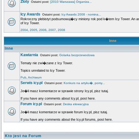
Zloty
Ostatni post:
[2010 Warszawa] Organiza...
Icy Awards
Ostatni post:
Icy Awards 2008 - nomina...
Rokroczny plebistyt podsumowuj�cy miniony rok pod k�tem Icy Tower. An annu
of Icy Tower.
2004
,
2005
,
2006
,
2007
,
2008
Inne
Inne
Kawiarnia
Ostatni post:
Golarka bezprzewodowa
Tematy nie zwi�zane z Icy Tower.
Topics unrelated to Icy Tower.
Pub
,
Archiwum
Serwis icy.pl
Ostatni post:
Konkurs na artyku�, pomy...
Je�li masz komentarze w sprawie strony Icy.pl, pisz tutaj.
If you have any comments about Icy.pl, post here.
Forum icy.pl
Ostatni post:
Deska elewacyjna
Je�li masz komentarze w sprawie forum Icy.pl, pisz tutaj.
If you have any comments about the Icy.pl forums, post here.
Kto jest na Forum