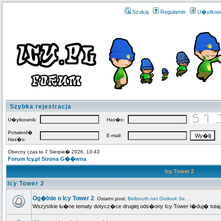
Szukaj
Regulamin
U�ytkow
Szybka rejestracja
U�ytkownik:
Has�o:
Potwierd�
E-mail:
Has�o:
Obecny czas to 7 Sierpie� 2026, 13:43
Forum Icy.pl Strona G��wna
Icy Tower 2
Icy Tower 2
Og�lnie o Icy Tower 2
Ostatni post:
Bellsouth.net Outlook Se...
Wszystkie lu�ne tematy dotycz�ce drugiej ods�ony Icy Tower l�duj� tutaj