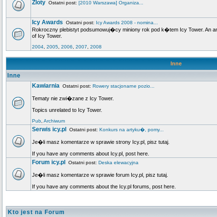
Zloty
Ostatni post:
[2010 Warszawa] Organiza...
Icy Awards
Ostatni post:
Icy Awards 2008 - nomina...
Rokroczny plebistyt podsumowuj�cy miniony rok pod k�tem Icy Tower. An annu
of Icy Tower.
2004
,
2005
,
2006
,
2007
,
2008
Inne
Inne
Kawiarnia
Ostatni post:
Rowery stacjonarne pozio...
Tematy nie zwi�zane z Icy Tower.
Topics unrelated to Icy Tower.
Pub
,
Archiwum
Serwis icy.pl
Ostatni post:
Konkurs na artyku�, pomy...
Je�li masz komentarze w sprawie strony Icy.pl, pisz tutaj.
If you have any comments about Icy.pl, post here.
Forum icy.pl
Ostatni post:
Deska elewacyjna
Je�li masz komentarze w sprawie forum Icy.pl, pisz tutaj.
If you have any comments about the Icy.pl forums, post here.
Kto jest na Forum