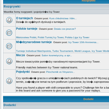
Rozgrywki
Rozgrywki
Wszelkie formy rozgrywek i pojedynk�w Icy Tower
O turniejach
Ostatni post:
Kurs chłodnictwa i klim...
Dzia� do og�lnych dyskusji o turniejach.
Polskie turnieje
Ostatni post:
Dziala cos jeszcze?
Mistrzostwa Polski
,
Polski Turniej Icy Tower
,
Polska Liga Icy Tower
Mi�dzynarodowe turnieje
Ostatni post:
Icy Tower 10th Anniversa...
Turnieje Individual Matchpoints
,
Turbo Tournament
,
World League
,
Icy Tower Worl
Mecze
Ostatni post:
Salon kosmetyczny, a spr...
Mecze towarzyskie pomi�dzy narodowymi reprezentacjami Icy Tower.
Friendly matches between Icy Tower national teams.
Pojedynki
Ostatni post:
Pirochemik vs Vinyanov...
Czy spotka�e� gracza o umiej�tno�ciach podobnych do twoich? Wyzwyj go n
termin, za�o�ycie temat na tym podforum i poprosicie, by kto� zapropo
Have you found a player with skill comparable to yours? Challenge him for a ba
in this board and ask someone to give you a password for your replays.
Dodatki
Dodatki