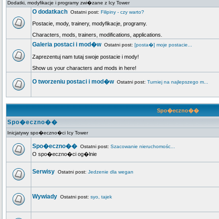
Dodatki, modyfikacje i programy zwi�zane z Icy Tower
O dodatkach
Ostatni post:
Filipiny - czy warto?
Postacie, mody, trainery, modyfikacje, programy.
Characters, mods, trainers, modifications, applications.
Galeria postaci i mod�w
Ostatni post:
[posta�] moje postacie...
Zaprezentuj nam tutaj swoje postacie i mody!
Show us your characters and mods in here!
O tworzeniu postaci i mod�w
Ostatni post:
Turniej na najlepszego m...
Spo�eczno��
Spo�eczno��
Inicjatywy spo�eczno�ci Icy Tower
Spo�eczno��
Ostatni post:
Szacowanie nieruchomośc...
O spo�eczno�ci og�lnie
Serwisy
Ostatni post:
Jedzenie dla wegan
Wywiady
Ostatni post:
syo, tajek