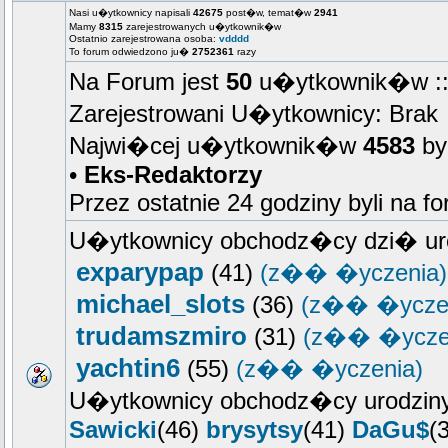
Nasi u�ytkownicy napisali
42675
post�w, temat�w
2941
Mamy
8315
zarejestrowanych u�ytkownik�w
Ostatnio zarejestrowana osoba:
vdddd
To forum odwiedzono ju�
2752361
razy
Na Forum jest
50
u�ytkownik�w :: 
Zarejestrowani U�ytkownicy: Brak
Najwi�cej u�ytkownik�w
4583
by
•
Eks-Redaktorzy
Przez ostatnie 24 godziny byli na f
U�ytkownicy obchodz�cy dzi� ur
exparypap
(41)
(z�� �yczenia)
michael_slots
(36)
(z�� �yczen
trudamszmiro
(31)
(z�� �ycze
yachtin6
(55)
(z�� �yczenia)
U�ytkownicy obchodz�cy urodziny
Sawicki
(46)
brysytsy
(41)
DaGu$
(