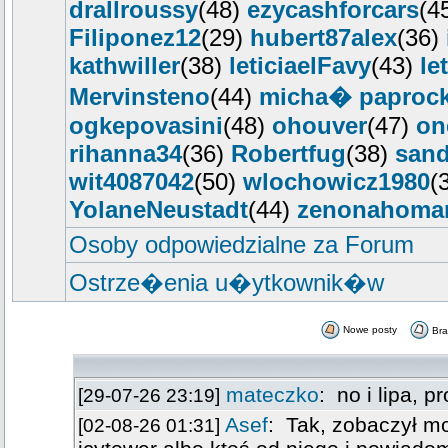
drallroussy
(48)
ezycashforcars
(4
Filiponez12
(29)
hubert87alex
(36)
kathwiller
(38)
leticiaelFavy
(43)
le
Mervinsteno
(44)
micha� paprock
ogkepovasini
(48)
ohouver
(47)
on
rihanna34
(36)
Robertfug
(38)
san
wit4087042
(50)
wlochowicz1980
(
YolaneNeustadt
(44)
zenonahoma
Osoby odpowiedzialne za Forum
Ostrze�enia u�ytkownik�w
Nowe posty
Br