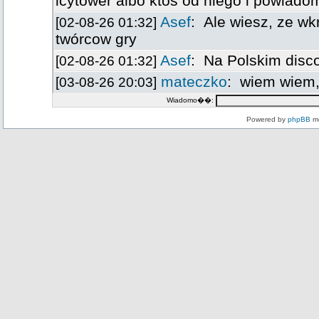
Wiadomo��:
Powered by
phpBB
mo