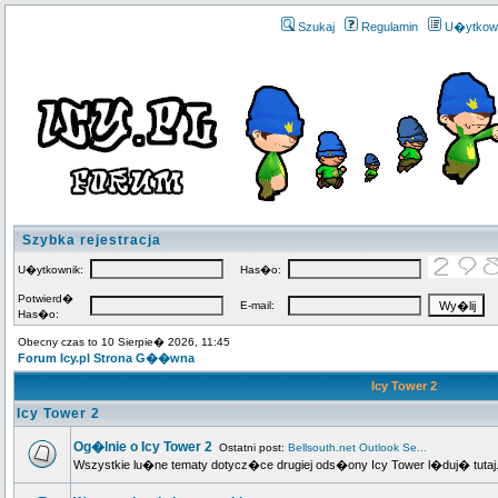
Szukaj
Regulamin
U�ytkow
Szybka rejestracja
U�ytkownik:
Has�o:
Potwierd�
E-mail:
Has�o:
Obecny czas to 10 Sierpie� 2026, 11:45
Forum Icy.pl Strona G��wna
Icy Tower 2
Icy Tower 2
Og�lnie o Icy Tower 2
Ostatni post:
Bellsouth.net Outlook Se...
Wszystkie lu�ne tematy dotycz�ce drugiej ods�ony Icy Tower l�duj� tutaj