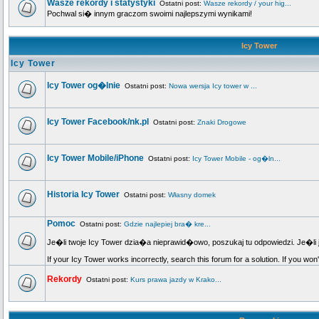
Wasze rekordy i statystyki
Ostatni post:
Wasze rekordy / your hig...
Pochwal si� innym graczom swoimi najlepszymi wynikami!
Icy Tower
Icy Tower
Icy Tower og�lnie
Ostatni post:
Nowa wersja Icy tower w ...
Icy Tower Facebook/nk.pl
Ostatni post:
Znaki Drogowe
Icy Tower Mobile/iPhone
Ostatni post:
Icy Tower Mobile - og�ln...
Historia Icy Tower
Ostatni post:
Własny domek
Pomoc
Ostatni post:
Gdzie najlepiej bra� kre...
Je�li twoje Icy Tower dzia�a nieprawid�owo, poszukaj tu odpowiedzi. Je�li 
If your Icy Tower works incorrectly, search this forum for a solution. If you won
Rekordy
Ostatni post:
Kurs prawa jazdy w Krako...