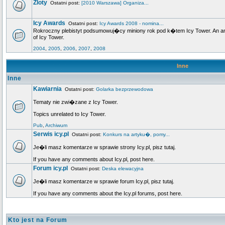
Zloty
Ostatni post:
[2010 Warszawa] Organiza...
Icy Awards
Ostatni post:
Icy Awards 2008 - nomina...
Rokroczny plebistyt podsumowuj�cy miniony rok pod k�tem Icy Tower. An annu
of Icy Tower.
2004
,
2005
,
2006
,
2007
,
2008
Inne
Inne
Kawiarnia
Ostatni post:
Golarka bezprzewodowa
Tematy nie zwi�zane z Icy Tower.
Topics unrelated to Icy Tower.
Pub
,
Archiwum
Serwis icy.pl
Ostatni post:
Konkurs na artyku�, pomy...
Je�li masz komentarze w sprawie strony Icy.pl, pisz tutaj.
If you have any comments about Icy.pl, post here.
Forum icy.pl
Ostatni post:
Deska elewacyjna
Je�li masz komentarze w sprawie forum Icy.pl, pisz tutaj.
If you have any comments about the Icy.pl forums, post here.
Kto jest na Forum