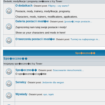
Dodatki, modyfikacje i programy zwi�zane z Icy Tower
O dodatkach
Ostatni post:
Filipiny - czy warto?
Postacie, mody, trainery, modyfikacje, programy.
Characters, mods, trainers, modifications, applications.
Galeria postaci i mod�w
Ostatni post:
[posta�] moje postacie...
Zaprezentuj nam tutaj swoje postacie i mody!
Show us your characters and mods in here!
O tworzeniu postaci i mod�w
Ostatni post:
Turniej na najlepszego m...
Spo�eczno��
Spo�eczno��
Inicjatywy spo�eczno�ci Icy Tower
Spo�eczno��
Ostatni post:
Szacowanie nieruchomośc...
O spo�eczno�ci og�lnie
Serwisy
Ostatni post:
Jedzenie dla wegan
Wywiady
Ostatni post:
syo, tajek