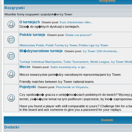
Rozgrywki
Rozgrywki
Wszelkie formy rozgrywek i pojedynk�w Icy Tower
O turniejach
Ostatni post:
Kurs chłodnictwa i klim...
Dzia� do og�lnych dyskusji o turniejach.
Polskie turnieje
Ostatni post:
Dziala cos jeszcze?
Mistrzostwa Polski
,
Polski Turniej Icy Tower
,
Polska Liga Icy Tower
Mi�dzynarodowe turnieje
Ostatni post:
Icy Tower 10th Anniversa...
Turnieje Individual Matchpoints
,
Turbo Tournament
,
World League
,
Icy Tower Worl
Mecze
Ostatni post:
Salon kosmetyczny, a spr...
Mecze towarzyskie pomi�dzy narodowymi reprezentacjami Icy Tower.
Friendly matches between Icy Tower national teams.
Pojedynki
Ostatni post:
Pirochemik vs Vinyanov...
Czy spotka�e� gracza o umiej�tno�ciach podobnych do twoich? Wyzwyj go n
termin, za�o�ycie temat na tym podforum i poprosicie, by kto� zapropo
Have you found a player with skill comparable to yours? Challenge him for a ba
in this board and ask someone to give you a password for your replays.
Dodatki
Dodatki