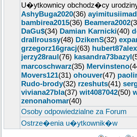
U�ytkownicy obchodz�cy urodziny
AshyBuga2020
(36)
ayimitusiimad
bambirea2015
(36)
Beamera2002
(
DaGu$
(34)
Damian Karnicki
(40)
d
drallroussy
(48)
DzikenS
(32)
expa
grzegorz16gracj
(63)
hubert87alex
jerzy28raul
(76)
kasandra73bazyl
(
marcoschwarz
(35)
Mervinsteno
(
Movers121
(31)
ohouver
(47)
paoli
Rudo-brody
(32)
rzeshuts
(41)
ser
viviana27bla
(37)
wit4087042
(50)
w
zenonahomar
(40)
Osoby odpowiedzialne za Forum
Ostrze�enia u�ytkownik�w