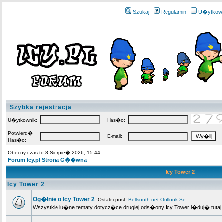
Szukaj
Regulamin
U�ytkow
Szybka rejestracja
U�ytkownik:
Has�o:
Potwierd�
E-mail:
Has�o:
Obecny czas to 8 Sierpie� 2026, 15:44
Forum Icy.pl Strona G��wna
Icy Tower 2
Icy Tower 2
Og�lnie o Icy Tower 2
Ostatni post:
Bellsouth.net Outlook Se...
Wszystkie lu�ne tematy dotycz�ce drugiej ods�ony Icy Tower l�duj� tutaj