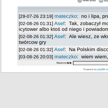
Nowe posty
Br
Wiadomo��:
Powered by
phpBB
mo