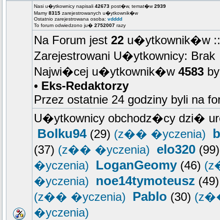
Nasi u�ytkownicy napisali
42673
post�w, temat�w
2939
Mamy
8315
zarejestrowanych u�ytkownik�w
Ostatnio zarejestrowana osoba:
vdddd
To forum odwiedzono ju�
2752007
razy
Na Forum jest
22
u�ytkownik�w :: 
Zarejestrowani U�ytkownicy: Brak
Najwi�cej u�ytkownik�w
4583
by
•
Eks-Redaktorzy
Przez ostatnie 24 godziny byli na f
U�ytkownicy obchodz�cy dzi� ur
Bolku94
b
(29)
(z�� �yczenia)
elo320
(37)
(z�� �yczenia)
(99
LoganGeomy
�yczenia)
(46)
(z
noe14tymoteusz
�yczenia)
(49
Pablo
(z�� �yczenia)
(30)
(z�
�yczenia)