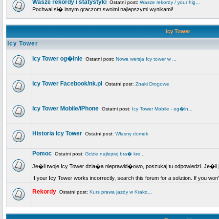
Wasze rekordy i statystyki
Ostatni post:
Wasze rekordy / your hig...
Pochwal si� innym graczom swoimi najlepszymi wynikami!
Icy Tower
Icy Tower
Icy Tower og�lnie
Ostatni post:
Nowa wersja Icy tower w ...
Icy Tower Facebook/nk.pl
Ostatni post:
Znaki Drogowe
Icy Tower Mobile/iPhone
Ostatni post:
Icy Tower Mobile - og�ln...
Historia Icy Tower
Ostatni post:
Własny domek
Pomoc
Ostatni post:
Gdzie najlepiej bra� kre...
Je�li twoje Icy Tower dzia�a nieprawid�owo, poszukaj tu odpowiedzi. Je�li 
If your Icy Tower works incorrectly, search this forum for a solution. If you won
Rekordy
Ostatni post:
Kurs prawa jazdy w Krako...