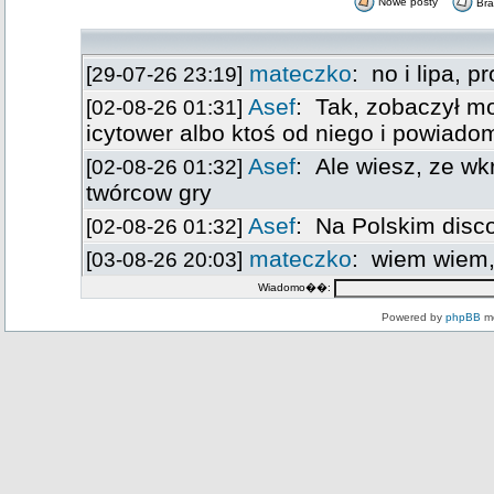
Nowe posty
Br
Wiadomo��:
Powered by
phpBB
mo