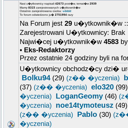
Nasi u�ytkownicy napisali
42673
post�w, temat�w
2939
Mamy
8315
zarejestrowanych u�ytkownik�w
Ostatnio zarejestrowana osoba:
vdddd
To forum odwiedzono ju�
2751994
razy
Na Forum jest
29
u�ytkownik�w :: 
Zarejestrowani U�ytkownicy: Brak
Najwi�cej u�ytkownik�w
4583
by
•
Eks-Redaktorzy
Przez ostatnie 24 godziny byli na f
U�ytkownicy obchodz�cy dzi� ur
Bolku94
b
(29)
(z�� �yczenia)
elo320
(37)
(z�� �yczenia)
(99
LoganGeomy
�yczenia)
(46)
(z
noe14tymoteusz
�yczenia)
(49
Pablo
(z�� �yczenia)
(30)
(z�
�yczenia)