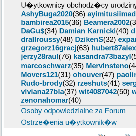
U�ytkownicy obchodz�cy urodziny
AshyBuga2020
(36)
ayimitusiimad
bambirea2015
(36)
Beamera2002
(
DaGu$
(34)
Damian Karnicki
(40)
d
drallroussy
(48)
DzikenS
(32)
expa
grzegorz16gracj
(63)
hubert87alex
jerzy28raul
(76)
kasandra73bazyl
(
marcoschwarz
(35)
Mervinsteno
(
Movers121
(31)
ohouver
(47)
paoli
Rudo-brody
(32)
rzeshuts
(41)
ser
viviana27bla
(37)
wit4087042
(50)
w
zenonahomar
(40)
Osoby odpowiedzialne za Forum
Ostrze�enia u�ytkownik�w