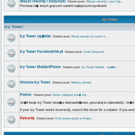
Wasze rekordy i statystyki
Ostatni post:
Wasze rekordy / your hig...
Pochwal si� innym graczom swoimi najlepszymi wynikami!
Icy Tower
Icy Tower
Icy Tower og�lnie
Ostatni post:
Nowa wersja Icy tower w ...
Icy Tower Facebook/nk.pl
Ostatni post:
Znaki Drogowe
Icy Tower Mobile/iPhone
Ostatni post:
Icy Tower Mobile - og�ln...
Historia Icy Tower
Ostatni post:
Własny domek
Pomoc
Ostatni post:
Gdzie najlepiej bra� kre...
Je�li twoje Icy Tower dzia�a nieprawid�owo, poszukaj tu odpowiedzi. Je�li 
If your Icy Tower works incorrectly, search this forum for a solution. If you won
Rekordy
Ostatni post:
Kurs prawa jazdy w Krako...