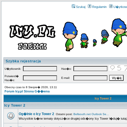
Szukaj
Regulamin
U�ytkow
Szybka rejestracja
U�ytkownik:
Has�o:
Potwierd�
E-mail:
Has�o:
Obecny czas to 8 Sierpie� 2026, 13:11
Forum Icy.pl Strona G��wna
Icy Tower 2
Icy Tower 2
Og�lnie o Icy Tower 2
Ostatni post:
Bellsouth.net Outlook Se...
Wszystkie lu�ne tematy dotycz�ce drugiej ods�ony Icy Tower l�duj� tutaj