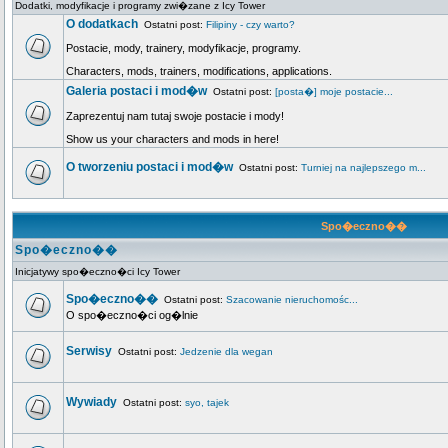
Dodatki, modyfikacje i programy zwi�zane z Icy Tower
O dodatkach
Ostatni post:
Filipiny - czy warto?
Postacie, mody, trainery, modyfikacje, programy.
Characters, mods, trainers, modifications, applications.
Galeria postaci i mod�w
Ostatni post:
[posta�] moje postacie...
Zaprezentuj nam tutaj swoje postacie i mody!
Show us your characters and mods in here!
O tworzeniu postaci i mod�w
Ostatni post:
Turniej na najlepszego m...
Spo�eczno��
Spo�eczno��
Inicjatywy spo�eczno�ci Icy Tower
Spo�eczno��
Ostatni post:
Szacowanie nieruchomośc...
O spo�eczno�ci og�lnie
Serwisy
Ostatni post:
Jedzenie dla wegan
Wywiady
Ostatni post:
syo, tajek