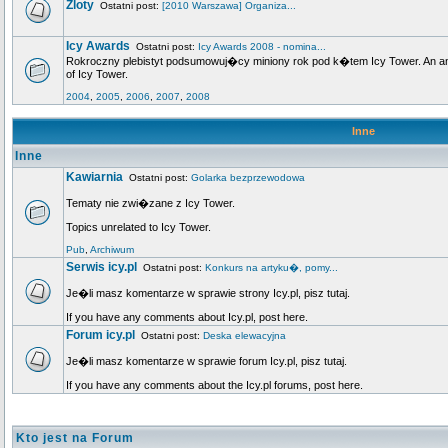
Zloty
Ostatni post:
[2010 Warszawa] Organiza...
Icy Awards
Ostatni post:
Icy Awards 2008 - nomina...
Rokroczny plebistyt podsumowuj�cy miniony rok pod k�tem Icy Tower. An annu
of Icy Tower.
2004
,
2005
,
2006
,
2007
,
2008
Inne
Inne
Kawiarnia
Ostatni post:
Golarka bezprzewodowa
Tematy nie zwi�zane z Icy Tower.
Topics unrelated to Icy Tower.
Pub
,
Archiwum
Serwis icy.pl
Ostatni post:
Konkurs na artyku�, pomy...
Je�li masz komentarze w sprawie strony Icy.pl, pisz tutaj.
If you have any comments about Icy.pl, post here.
Forum icy.pl
Ostatni post:
Deska elewacyjna
Je�li masz komentarze w sprawie forum Icy.pl, pisz tutaj.
If you have any comments about the Icy.pl forums, post here.
Kto jest na Forum