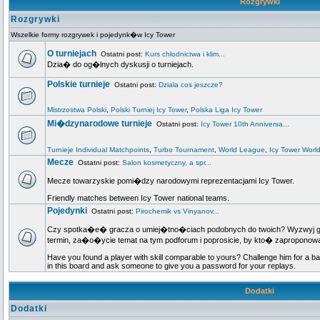
Rozgrywki
Rozgrywki
Wszelkie formy rozgrywek i pojedynk�w Icy Tower
O turniejach
Ostatni post:
Kurs chłodnictwa i klim...
Dzia� do og�lnych dyskusji o turniejach.
Polskie turnieje
Ostatni post:
Dziala cos jeszcze?
Mistrzostwa Polski
,
Polski Turniej Icy Tower
,
Polska Liga Icy Tower
Mi�dzynarodowe turnieje
Ostatni post:
Icy Tower 10th Anniversa...
Turnieje Individual Matchpoints
,
Turbo Tournament
,
World League
,
Icy Tower Worl
Mecze
Ostatni post:
Salon kosmetyczny, a spr...
Mecze towarzyskie pomi�dzy narodowymi reprezentacjami Icy Tower.
Friendly matches between Icy Tower national teams.
Pojedynki
Ostatni post:
Pirochemik vs Vinyanov...
Czy spotka�e� gracza o umiej�tno�ciach podobnych do twoich? Wyzwyj go n
termin, za�o�ycie temat na tym podforum i poprosicie, by kto� zapropo
Have you found a player with skill comparable to yours? Challenge him for a ba
in this board and ask someone to give you a password for your replays.
Dodatki
Dodatki