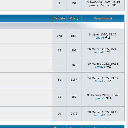
20 Kwiecie� 2025, 15:49
1
157
ремонт бытово
Tematy
Posty
Ostatni post
8 Lipiec 2026, 18:20
178
4892
vdddd
26 Marzec 2025, 15:42
24
209
iwona90
10 Marzec 2022, 19:13
6
163
Smith21
24 Marzec 2025, 23:39
31
1117
Floristka
9 Czerwiec 2025, 08:42
34
350
pluszak
29 Marzec 2025, 10:12
69
6477
iwona90