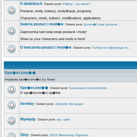
O dodatkach
Ostatni post:
Filipiny - czy warto?
Postacie, mody, trainery, modyfikacje, programy.
Characters, mods, trainers, modifications, applications.
Galeria postaci i mod�w
Ostatni post:
[posta�] moje postacie...
Zaprezentuj nam tutaj swoje postacie i mody!
Show us your characters and mods in here!
O tworzeniu postaci i mod�w
Ostatni post:
Turniej na najlepszego m...
Spo�eczno��
Inicjatywy spo�eczno�ci Icy Tower
Spo�eczno��
Ostatni post:
Szacowanie nieruchomośc...
O spo�eczno�ci og�lnie
Serwisy
Ostatni post:
Jedzenie dla wegan
Wywiady
Ostatni post:
syo, tajek
Zloty
Ostatni post:
[2010 Warszawa] Organiza...