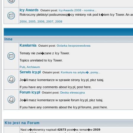
Icy Awards
Ostatni post:
Icy Awards 2008 - nomina...
Rokroczny plebistyt podsumowuj�cy miniony rok pod k�tem Icy Tower. An annua
2004
,
2005
,
2006
,
2007
,
2008
Inne
Kawiarnia
Ostatni post:
Golarka bezprzewodowa
Tematy nie zwi�zane z Icy Tower.
Topics unrelated to Icy Tower.
Pub
,
Archiwum
Serwis icy.pl
Ostatni post:
Konkurs na artyku�, pomy...
Je�li masz komentarze w sprawie strony Icy.pl, pisz tutaj.
If you have any comments about Icy.pl, post here.
Forum icy.pl
Ostatni post:
Deska elewacyjna
Je�li masz komentarze w sprawie forum Icy.pl, pisz tutaj.
If you have any comments about the Icy.pl forums, post here.
Kto jest na Forum
Nasi u�ytkownicy napisali
42673
post�w, temat�w
2939