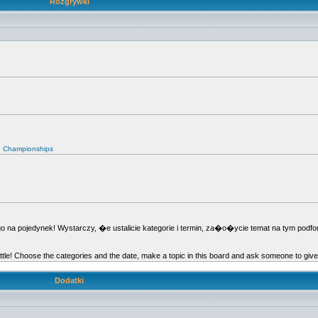
Rozgrywki
d Championships
 pojedynek! Wystarczy, �e ustalicie kategorie i termin, za�o�ycie temat na tym podfor
ttle! Choose the categories and the date, make a topic in this board and ask someone to giv
Dodatki