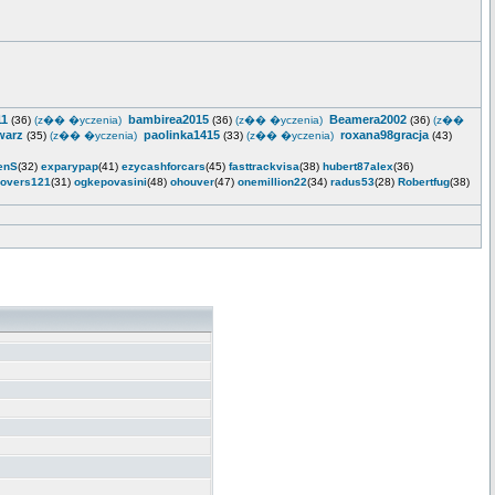
11
bambirea2015
Beamera2002
(36)
(z�� �yczenia)
(36)
(z�� �yczenia)
(36)
(z��
warz
paolinka1415
roxana98gracja
(35)
(z�� �yczenia)
(33)
(z�� �yczenia)
(43)
enS
(32)
exparypap
(41)
ezycashforcars
(45)
fasttrackvisa
(38)
hubert87alex
(36)
overs121
(31)
ogkepovasini
(48)
ohouver
(47)
onemillion22
(34)
radus53
(28)
Robertfug
(38)