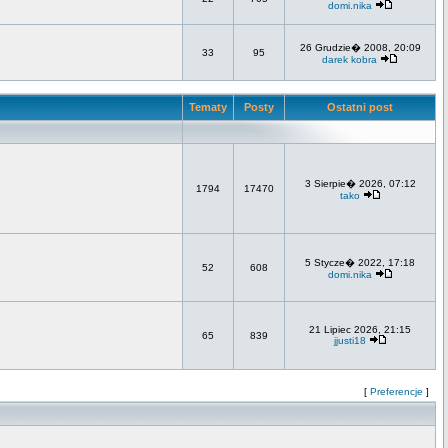
domi.nika
26 Grudzie� 2008, 20:09
33
95
darek kobra
Tematy
Posty
Ostatni post
3 Sierpie� 2026, 07:12
1794
17470
tako
5 Stycze� 2022, 17:18
52
608
domi.nika
21 Lipiec 2026, 21:15
65
839
jjusti18
[
Preferencje
]