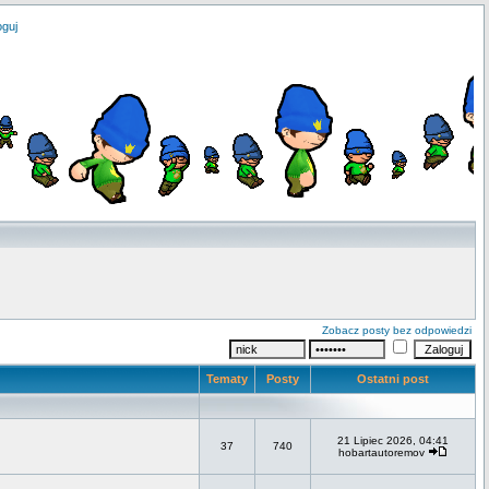
oguj
Zobacz posty bez odpowiedzi
Tematy
Posty
Ostatni post
21 Lipiec 2026, 04:41
37
740
hobartautoremov