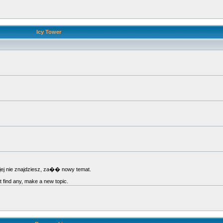
Icy Tower
jej nie znajdziesz, za�� nowy temat.
't find any, make a new topic.