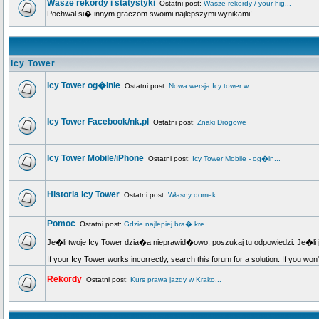
Wasze rekordy i statystyki
Ostatni post:
Wasze rekordy / your hig...
Pochwal si� innym graczom swoimi najlepszymi wynikami!
Icy Tower
Icy Tower og�lnie
Ostatni post:
Nowa wersja Icy tower w ...
Icy Tower Facebook/nk.pl
Ostatni post:
Znaki Drogowe
Icy Tower Mobile/iPhone
Ostatni post:
Icy Tower Mobile - og�ln...
Historia Icy Tower
Ostatni post:
Własny domek
Pomoc
Ostatni post:
Gdzie najlepiej bra� kre...
Je�li twoje Icy Tower dzia�a nieprawid�owo, poszukaj tu odpowiedzi. Je�li 
If your Icy Tower works incorrectly, search this forum for a solution. If you won
Rekordy
Ostatni post:
Kurs prawa jazdy w Krako...