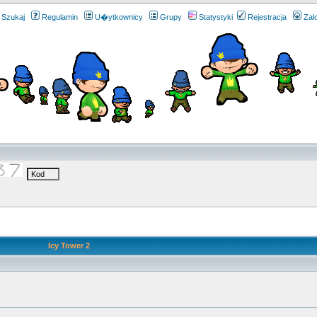
Szukaj
Regulamin
U�ytkownicy
Grupy
Statystyki
Rejestracja
Zal
Icy Tower 2
.