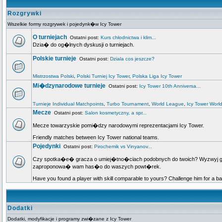
Rozgrywki
Wszelkie formy rozgrywek i pojedynk�w Icy Tower
O turniejach
Ostatni post:
Kurs chłodnictwa i klim...
Dzia� do og�lnych dyskusji o turniejach.
Polskie turnieje
Ostatni post:
Dziala cos jeszcze?
Mistrzostwa Polski
,
Polski Turniej Icy Tower
,
Polska Liga Icy Tower
Mi�dzynarodowe turnieje
Ostatni post:
Icy Tower 10th Anniversa...
Turnieje Individual Matchpoints
,
Turbo Tournament
,
World League
,
Icy Tower Worl
Mecze
Ostatni post:
Salon kosmetyczny, a spr...
Mecze towarzyskie pomi�dzy narodowymi reprezentacjami Icy Tower.
Friendly matches between Icy Tower national teams.
Pojedynki
Ostatni post:
Pirochemik vs Vinyanov...
Czy spotka�e� gracza o umiej�tno�ciach podobnych do twoich? Wyzwyj go na
zaproponowa� wam has�o do waszych powt�rek.
Have you found a player with skill comparable to yours? Challenge him for a ba
Dodatki
Dodatki, modyfikacje i programy zwi�zane z Icy Tower