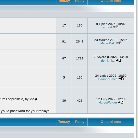
Tematy
Posty
Ostatni post
8 Lipiec 2026, 18:02
17
190
vdddd
23 Marzec 2022, 15:06
91
2648
Mario Calv
7 Stycze� 2022, 14:18
67
1731
domi.nika
24 Lipiec 2025, 18:50
5
196
BensonSmith
um i poprosicie, by kto�
22 Luty 2022, 12:16
36
428
HaresWerder
e you a password for your replays.
Tematy
Posty
Ostatni post