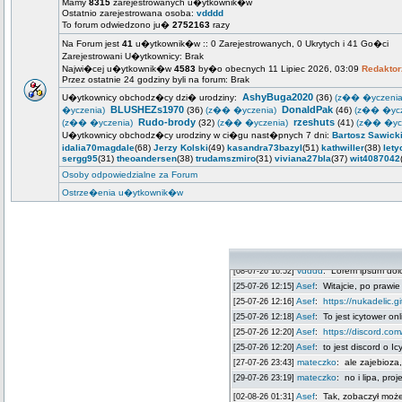
Mamy
8315
zarejestrowanych u�ytkownik�w
Ostatnio zarejestrowana osoba:
vdddd
To forum odwiedzono ju�
2752163
razy
Na Forum jest
41
u�ytkownik�w :: 0 Zarejestrowanych, 0 Ukrytych i 41 Go�ci
Zarejestrowani U�ytkownicy: Brak
Najwi�cej u�ytkownik�w
4583
by�o obecnych 11 Lipiec 2026, 03:09
Redaktor
Przez ostatnie 24 godziny byli na forum: Brak
AshyBuga2020
U�ytkownicy obchodz�cy dzi� urodziny:
(36)
(z�� �yczenia
BLUSHEZs1970
DonaldPak
�yczenia)
(36)
(z�� �yczenia)
(46)
(z�� �ycz
Rudo-brody
rzeshuts
(z�� �yczenia)
(32)
(z�� �yczenia)
(41)
(z�� �ycz
U�ytkownicy obchodz�cy urodziny w ci�gu nast�pnych 7 dni:
Bartosz Sawick
idalia70magdale
(68)
Jerzy Kolski
(49)
kasandra73bazyl
(51)
kathwiller
(38)
lety
sergg95
(31)
theoandersen
(38)
trudamszmiro
(31)
viviana27bla
(37)
wit4087042
Osoby odpowiedzialne za Forum
Ostrze�enia u�ytkownik�w