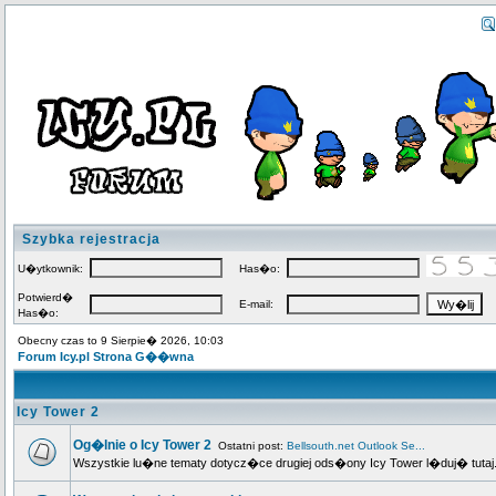
Szybka rejestracja
U�ytkownik:
Has�o:
Potwierd�
E-mail:
Has�o:
Obecny czas to 9 Sierpie� 2026, 10:03
Forum Icy.pl Strona G��wna
Icy Tower 2
Og�lnie o Icy Tower 2
Ostatni post:
Bellsouth.net Outlook Se...
Wszystkie lu�ne tematy dotycz�ce drugiej ods�ony Icy Tower l�duj� tutaj