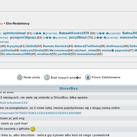
zy
•
Eks-Redaktorzy
ayimitusiimad
BabaahKushs1978
Ballss20
)
(41)
(z�� �yczenia)
(36)
(z�� �yczenia)
grzegorz16gracj
jerzy28raul
marcosch
enia)
(63)
(z�� �yczenia)
(76)
(z�� �yczenia)
enia)
i
(46)
brysytsy
(41)
DaGu$
(34)
Damian Karnicki
(40)
debora57wilhelm
(38)
drallroussy
(48)
Dzik
cja20mila
(49)
maksym26milo
(36)
Mervinsteno
(44)
michael_slots
(36)
micha� paprocki
(47)
M
(50)
wlochowicz1980
(36)
xirokheel
(55)
yachtin6
(55)
zenonahomar
(40)
Nowe posty
Forum Zablokowane
Brak nowych post�w
ShoutBox