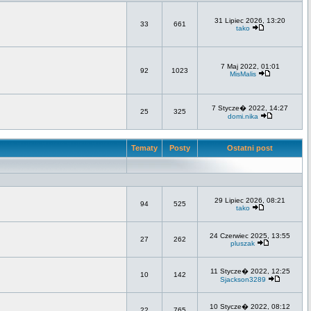
31 Lipiec 2026, 13:20
33
661
tako
7 Maj 2022, 01:01
92
1023
MisMalis
7 Stycze� 2022, 14:27
25
325
domi.nika
Tematy
Posty
Ostatni post
29 Lipiec 2026, 08:21
94
525
tako
24 Czerwiec 2025, 13:55
27
262
pluszak
11 Stycze� 2022, 12:25
10
142
Sjackson3289
10 Stycze� 2022, 08:12
22
765