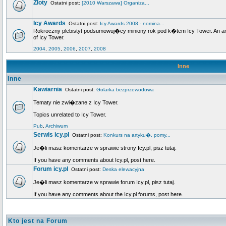
Zloty
Ostatni post:
[2010 Warszawa] Organiza...
Icy Awards
Ostatni post:
Icy Awards 2008 - nomina...
Rokroczny plebistyt podsumowuj�cy miniony rok pod k�tem Icy Tower. An annu
of Icy Tower.
2004
,
2005
,
2006
,
2007
,
2008
Inne
Inne
Kawiarnia
Ostatni post:
Golarka bezprzewodowa
Tematy nie zwi�zane z Icy Tower.
Topics unrelated to Icy Tower.
Pub
,
Archiwum
Serwis icy.pl
Ostatni post:
Konkurs na artyku�, pomy...
Je�li masz komentarze w sprawie strony Icy.pl, pisz tutaj.
If you have any comments about Icy.pl, post here.
Forum icy.pl
Ostatni post:
Deska elewacyjna
Je�li masz komentarze w sprawie forum Icy.pl, pisz tutaj.
If you have any comments about the Icy.pl forums, post here.
Kto jest na Forum