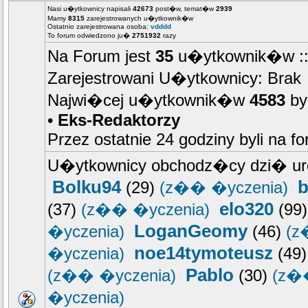
Nasi u�ytkownicy napisali
42673
post�w, temat�w
2939
Mamy
8315
zarejestrowanych u�ytkownik�w
Ostatnio zarejestrowana osoba:
vdddd
To forum odwiedzono ju�
2751932
razy
Na Forum jest
35
u�ytkownik�w :: 
Zarejestrowani U�ytkownicy: Brak
Najwi�cej u�ytkownik�w
4583
by
•
Eks-Redaktorzy
Przez ostatnie 24 godziny byli na f
U�ytkownicy obchodz�cy dzi� ur
Bolku94
b
(29)
(z�� �yczenia)
elo320
(37)
(z�� �yczenia)
(99
LoganGeomy
�yczenia)
(46)
(z
noe14tymoteusz
�yczenia)
(49
Pablo
(z�� �yczenia)
(30)
(z�
�yczenia)