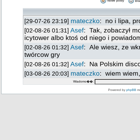
Nowe posty
Br
Wiadomo��:
Powered by
phpBB
mo