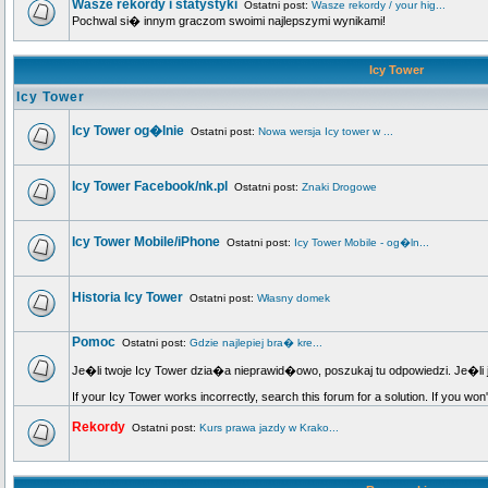
Wasze rekordy i statystyki
Ostatni post:
Wasze rekordy / your hig...
Pochwal si� innym graczom swoimi najlepszymi wynikami!
Icy Tower
Icy Tower
Icy Tower og�lnie
Ostatni post:
Nowa wersja Icy tower w ...
Icy Tower Facebook/nk.pl
Ostatni post:
Znaki Drogowe
Icy Tower Mobile/iPhone
Ostatni post:
Icy Tower Mobile - og�ln...
Historia Icy Tower
Ostatni post:
Własny domek
Pomoc
Ostatni post:
Gdzie najlepiej bra� kre...
Je�li twoje Icy Tower dzia�a nieprawid�owo, poszukaj tu odpowiedzi. Je�li 
If your Icy Tower works incorrectly, search this forum for a solution. If you won
Rekordy
Ostatni post:
Kurs prawa jazdy w Krako...