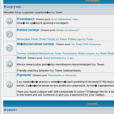
Rozgrywki
Rozgrywki
Wszelkie formy rozgrywek i pojedynk�w Icy Tower
O turniejach
Ostatni post:
Kurs chłodnictwa i klim...
Dzia� do og�lnych dyskusji o turniejach.
Polskie turnieje
Ostatni post:
Dziala cos jeszcze?
Mistrzostwa Polski
,
Polski Turniej Icy Tower
,
Polska Liga Icy Tower
Mi�dzynarodowe turnieje
Ostatni post:
Icy Tower 10th Anniversa...
Turnieje Individual Matchpoints
,
Turbo Tournament
,
World League
,
Icy Tower Worl
Mecze
Ostatni post:
Salon kosmetyczny, a spr...
Mecze towarzyskie pomi�dzy narodowymi reprezentacjami Icy Tower.
Friendly matches between Icy Tower national teams.
Pojedynki
Ostatni post:
Pirochemik vs Vinyanov...
Czy spotka�e� gracza o umiej�tno�ciach podobnych do twoich? Wyzwyj go n
termin, za�o�ycie temat na tym podforum i poprosicie, by kto� zapropo
Have you found a player with skill comparable to yours? Challenge him for a ba
in this board and ask someone to give you a password for your replays.
Dodatki
Dodatki