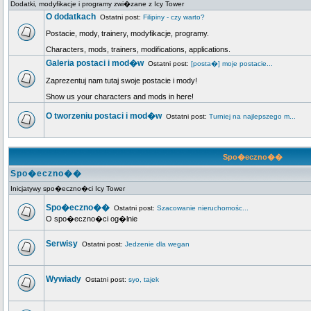
Dodatki, modyfikacje i programy zwi�zane z Icy Tower
O dodatkach
Ostatni post:
Filipiny - czy warto?
Postacie, mody, trainery, modyfikacje, programy.
Characters, mods, trainers, modifications, applications.
Galeria postaci i mod�w
Ostatni post:
[posta�] moje postacie...
Zaprezentuj nam tutaj swoje postacie i mody!
Show us your characters and mods in here!
O tworzeniu postaci i mod�w
Ostatni post:
Turniej na najlepszego m...
Spo�eczno��
Spo�eczno��
Inicjatywy spo�eczno�ci Icy Tower
Spo�eczno��
Ostatni post:
Szacowanie nieruchomośc...
O spo�eczno�ci og�lnie
Serwisy
Ostatni post:
Jedzenie dla wegan
Wywiady
Ostatni post:
syo, tajek