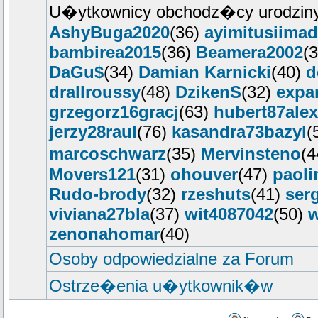
U�ytkownicy obchodz�cy urodziny
AshyBuga2020
(36)
ayimitusiimad
bambirea2015
(36)
Beamera2002
(
DaGu$
(34)
Damian Karnicki
(40)
d
drallroussy
(48)
DzikenS
(32)
expa
grzegorz16gracj
(63)
hubert87alex
jerzy28raul
(76)
kasandra73bazyl
(
marcoschwarz
(35)
Mervinsteno
(
Movers121
(31)
ohouver
(47)
paoli
Rudo-brody
(32)
rzeshuts
(41)
ser
viviana27bla
(37)
wit4087042
(50)
w
zenonahomar
(40)
Osoby odpowiedzialne za Forum
Ostrze�enia u�ytkownik�w