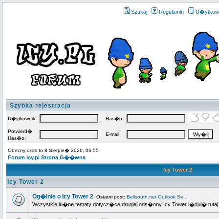
Szukaj
Regulamin
U�ytkow
Szybka rejestracja
U�ytkownik:
Has�o:
Potwierd�
E-mail:
Has�o:
Obecny czas to 8 Sierpie� 2026, 06:55
Forum Icy.pl Strona G��wna
Icy Tower 2
Icy Tower 2
Og�lnie o Icy Tower 2
Ostatni post:
Bellsouth.net Outlook Se...
Wszystkie lu�ne tematy dotycz�ce drugiej ods�ony Icy Tower l�duj� tutaj