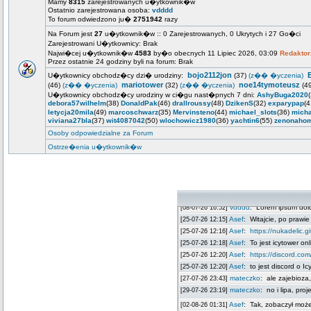
Mamy
8315
zarejestrowanych u�ytkownik�w
Ostatnio zarejestrowana osoba:
vdddd
To forum odwiedzono ju�
2751942
razy
Na Forum jest
27
u�ytkownik�w :: 0 Zarejestrowanych, 0 Ukrytych i 27 Go�ci
Zarejestrowani U�ytkownicy: Brak
Najwi�cej u�ytkownik�w
4583
by�o obecnych 11 Lipiec 2026, 03:09
Redaktor
Przez ostatnie 24 godziny byli na forum: Brak
bojo2112jon
U�ytkownicy obchodz�cy dzi� urodziny:
(37)
(z�� �yczenia)
mariotower
noe14tymoteusz
(46)
(z�� �yczenia)
(32)
(z�� �yczenia)
(4
U�ytkownicy obchodz�cy urodziny w ci�gu nast�pnych 7 dni:
AshyBuga2020
debora57wilhelm
(38)
DonaldPak
(46)
drallroussy
(48)
DzikenS
(32)
exparypap
(
letycja20mila
(49)
marcoschwarz
(35)
Mervinsteno
(44)
michael_slots
(36)
mich
viviana27bla
(37)
wit4087042
(50)
wlochowicz1980
(36)
yachtin6
(55)
zenonaho
Osoby odpowiedzialne za Forum
Ostrze�enia u�ytkownik�w