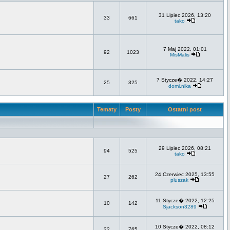
31 Lipiec 2026, 13:20
33
661
tako
7 Maj 2022, 01:01
92
1023
MisMalis
7 Stycze� 2022, 14:27
25
325
domi.nika
Tematy
Posty
Ostatni post
29 Lipiec 2026, 08:21
94
525
tako
24 Czerwiec 2025, 13:55
27
262
pluszak
11 Stycze� 2022, 12:25
10
142
Sjackson3289
10 Stycze� 2022, 08:12
22
765