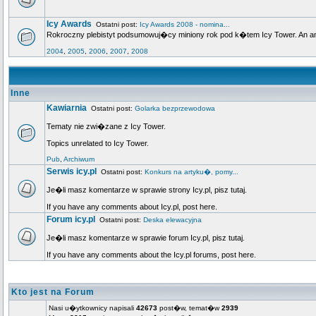
Icy Awards
Ostatni post:
Icy Awards 2008 - nomina...
Rokroczny plebistyt podsumowuj�cy miniony rok pod k�tem Icy Tower. An annua
2004
,
2005
,
2006
,
2007
,
2008
Inne
Kawiarnia
Ostatni post:
Golarka bezprzewodowa
Tematy nie zwi�zane z Icy Tower.
Topics unrelated to Icy Tower.
Pub
,
Archiwum
Serwis icy.pl
Ostatni post:
Konkurs na artyku�, pomy...
Je�li masz komentarze w sprawie strony Icy.pl, pisz tutaj.
If you have any comments about Icy.pl, post here.
Forum icy.pl
Ostatni post:
Deska elewacyjna
Je�li masz komentarze w sprawie forum Icy.pl, pisz tutaj.
If you have any comments about the Icy.pl forums, post here.
Kto jest na Forum
Nasi u�ytkownicy napisali
42673
post�w, temat�w
2939