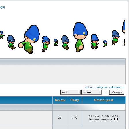
oguj
Zobacz posty bez odpowiedzi
Tematy
Posty
Ostatni post
21 Lipiec 2026, 04:41
37
740
hobartautoremov