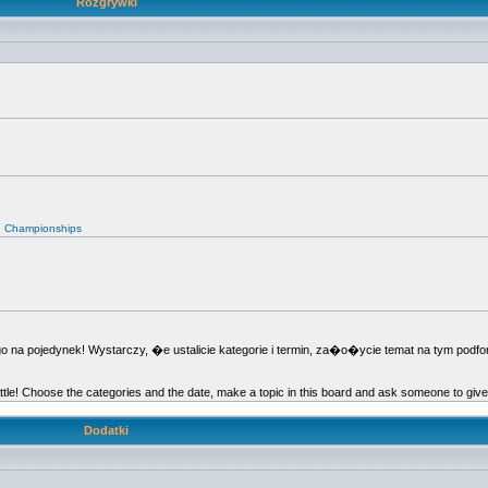
Rozgrywki
d Championships
 pojedynek! Wystarczy, �e ustalicie kategorie i termin, za�o�ycie temat na tym podfor
ttle! Choose the categories and the date, make a topic in this board and ask someone to giv
Dodatki