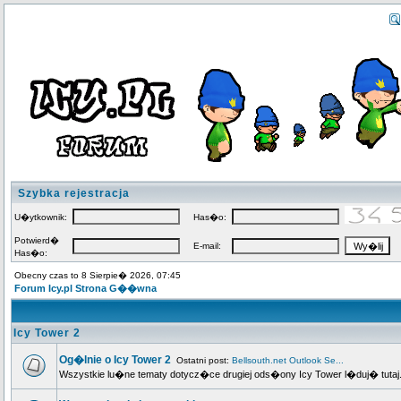
Szybka rejestracja
U�ytkownik:
Has�o:
Potwierd�
E-mail:
Has�o:
Obecny czas to 8 Sierpie� 2026, 07:45
Forum Icy.pl Strona G��wna
Icy Tower 2
Og�lnie o Icy Tower 2
Ostatni post:
Bellsouth.net Outlook Se...
Wszystkie lu�ne tematy dotycz�ce drugiej ods�ony Icy Tower l�duj� tutaj