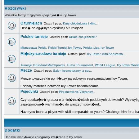
Rozgrywki
Wszelkie formy rozgrywek i pojedynk�w Icy Tower
O turniejach
Ostatni post:
Kurs chłodnictwa i klim...
Dzia� do og�lnych dyskusji o turniejach.
Polskie turnieje
Ostatni post:
Dziala cos jeszcze?
Mistrzostwa Polski
,
Polski Turniej Icy Tower
,
Polska Liga Icy Tower
Mi�dzynarodowe turnieje
Ostatni post:
Icy Tower 10th Anniversa...
Turnieje Individual Matchpoints
,
Turbo Tournament
,
World League
,
Icy Tower Worl
Mecze
Ostatni post:
Salon kosmetyczny, a spr...
Mecze towarzyskie pomi�dzy narodowymi reprezentacjami Icy Tower.
Friendly matches between Icy Tower national teams.
Pojedynki
Ostatni post:
Pirochemik vs Vinyanov...
Czy spotka�e� gracza o umiej�tno�ciach podobnych do twoich? Wyzwyj go na
zaproponowa� wam has�o do waszych powt�rek.
Have you found a player with skill comparable to yours? Challenge him for a ba
Dodatki
Dodatki, modyfikacje i programy zwi�zane z Icy Tower