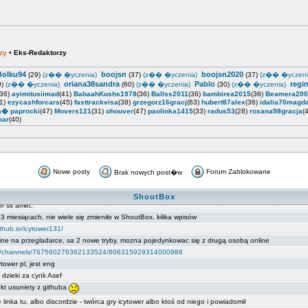
zy
•
Eks-Redaktorzy
Bolku94
boojsn
boojsn2020
(29)
(z�� �yczenia)
(37)
(z�� �yczenia)
(37)
(z�� �yczeni
oriana38sandra
Pablo
regi
9)
(z�� �yczenia)
(60)
(z�� �yczenia)
(30)
(z�� �yczenia)
(36)
ayimitusiimad
(41)
BabaahKushs1978
(36)
Ballss2011
(36)
bambirea2015
(36)
Beamera200
41)
ezycashforcars
(45)
fasttrackvisa
(38)
grzegorz16gracj
(63)
hubert87alex
(36)
idalia70magd
a� paprocki
(47)
Movers121
(31)
ohouver
(47)
paolinka1415
(33)
radus53
(28)
roxana98gracja
(
mar
(40)
Nowe posty
Forum Zablokowane
Brak nowych post�w
ShoutBox