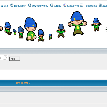
Szukaj
Regulamin
U�ytkownicy
Grupy
Statystyki
Rejestracja
Zal
Icy Tower 2
.