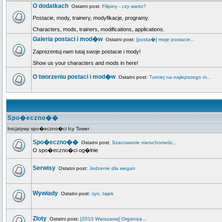
O dodatkach
Ostatni post:
Filipiny - czy warto?
Postacie, mody, trainery, modyfikacje, programy.
Characters, mods, trainers, modifications, applications.
Galeria postaci i mod�w
Ostatni post:
[posta�] moje postacie...
Zaprezentuj nam tutaj swoje postacie i mody!
Show us your characters and mods in here!
O tworzeniu postaci i mod�w
Ostatni post:
Turniej na najlepszego m...
Spo�eczno��
Inicjatywy spo�eczno�ci Icy Tower
Spo�eczno��
Ostatni post:
Szacowanie nieruchomośc...
O spo�eczno�ci og�lnie
Serwisy
Ostatni post:
Jedzenie dla wegan
Wywiady
Ostatni post:
syo, tajek
Zloty
Ostatni post:
[2010 Warszawa] Organiza...