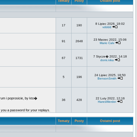
Tematy
Posty
Ostatni post
8 Lipiec 2026, 18:02
17
190
vdddd
23 Marzec 2022, 15:06
91
2648
Mario Calv
7 Stycze� 2022, 14:18
67
1731
domi.nika
24 Lipiec 2025, 18:50
5
196
BensonSmith
um i poprosicie, by kto�
22 Luty 2022, 12:16
36
428
HaresWerder
e you a password for your replays.
Tematy
Posty
Ostatni post