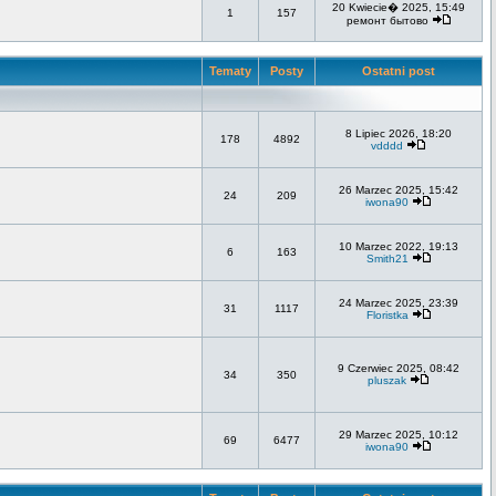
20 Kwiecie� 2025, 15:49
1
157
ремонт бытово
Tematy
Posty
Ostatni post
8 Lipiec 2026, 18:20
178
4892
vdddd
26 Marzec 2025, 15:42
24
209
iwona90
10 Marzec 2022, 19:13
6
163
Smith21
24 Marzec 2025, 23:39
31
1117
Floristka
9 Czerwiec 2025, 08:42
34
350
pluszak
29 Marzec 2025, 10:12
69
6477
iwona90