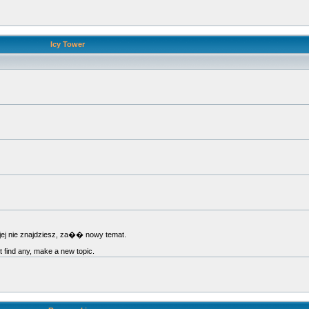
Icy Tower
jej nie znajdziesz, za�� nowy temat.
't find any, make a new topic.