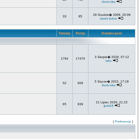
domi.nika
26 Grudzie� 2008, 20:09
33
95
darek kobra
Tematy
Posty
Ostatni post
3 Sierpie� 2026, 07:12
1794
17470
tako
5 Stycze� 2022, 17:18
52
608
domi.nika
21 Lipiec 2026, 21:15
65
839
jjusti18
[
Preferencje
]