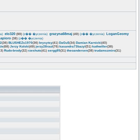
elo320
grazyna68maj
LoganGeomy
a)
(99)
(z�� �yczenia)
(49)
(z�� �yczenia)
napioro
(38)
(z�� �yczenia)
2
(36)
BLUSHEZs1970
(36)
brysytsy
(41)
DaGu$
(34)
Damian Karnicki
(40)
ale
(68)
Jerzy Kolski
(49)
jerzy28raul
(76)
kasandra73bazyl
(51)
kathwiller
(38)
43)
Rudo-brody
(32)
rzeshuts
(41)
sergg95
(31)
theoandersen
(38)
trudamszmiro
(31)