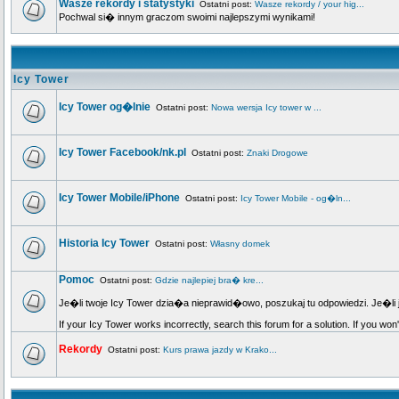
Wasze rekordy i statystyki
Ostatni post:
Wasze rekordy / your hig...
Pochwal si� innym graczom swoimi najlepszymi wynikami!
Icy Tower
Icy Tower og�lnie
Ostatni post:
Nowa wersja Icy tower w ...
Icy Tower Facebook/nk.pl
Ostatni post:
Znaki Drogowe
Icy Tower Mobile/iPhone
Ostatni post:
Icy Tower Mobile - og�ln...
Historia Icy Tower
Ostatni post:
Własny domek
Pomoc
Ostatni post:
Gdzie najlepiej bra� kre...
Je�li twoje Icy Tower dzia�a nieprawid�owo, poszukaj tu odpowiedzi. Je�li 
If your Icy Tower works incorrectly, search this forum for a solution. If you won
Rekordy
Ostatni post:
Kurs prawa jazdy w Krako...