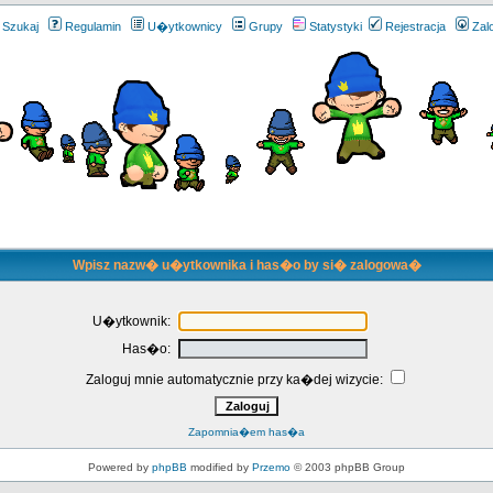
Szukaj
Regulamin
U�ytkownicy
Grupy
Statystyki
Rejestracja
Zal
Wpisz nazw� u�ytkownika i has�o by si� zalogowa�
U�ytkownik:
Has�o:
Zaloguj mnie automatycznie przy ka�dej wizycie:
Zapomnia�em has�a
Powered by
phpBB
modified by
Przemo
© 2003 phpBB Group