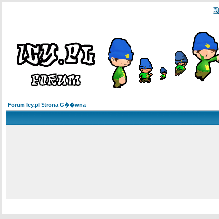
Forum Icy.pl Strona G��wna