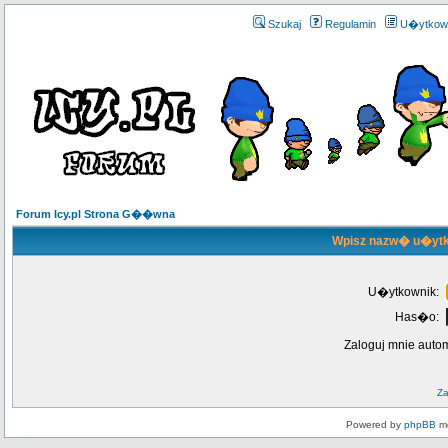
Szukaj
Regulamin
U�ytkow
Forum Icy.pl Strona G��wna
Wpisz nazw� u�ytk
U�ytkownik:
Has�o:
Zaloguj mnie auto
Z
Powered by
phpBB
mo