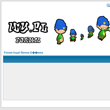
Forum Icy.pl Strona G��wna