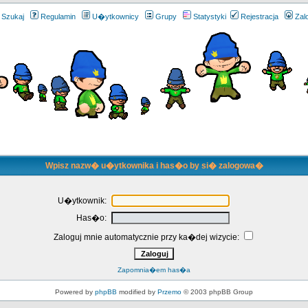
Szukaj
Regulamin
U�ytkownicy
Grupy
Statystyki
Rejestracja
Zal
Wpisz nazw� u�ytkownika i has�o by si� zalogowa�
U�ytkownik:
Has�o:
Zaloguj mnie automatycznie przy ka�dej wizycie:
Zapomnia�em has�a
Powered by
phpBB
modified by
Przemo
© 2003 phpBB Group