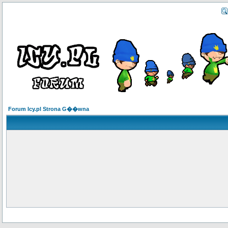
Forum Icy.pl Strona G��wna