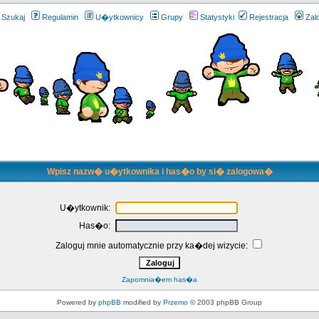
Szukaj
Regulamin
U�ytkownicy
Grupy
Statystyki
Rejestracja
Zal
Wpisz nazw� u�ytkownika i has�o by si� zalogowa�
U�ytkownik:
Has�o:
Zaloguj mnie automatycznie przy ka�dej wizycie:
Zapomnia�em has�a
Powered by
phpBB
modified by
Przemo
© 2003 phpBB Group