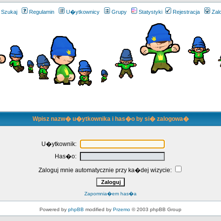
Szukaj
Regulamin
U�ytkownicy
Grupy
Statystyki
Rejestracja
Zal
Wpisz nazw� u�ytkownika i has�o by si� zalogowa�
U�ytkownik:
Has�o:
Zaloguj mnie automatycznie przy ka�dej wizycie:
Zapomnia�em has�a
Powered by
phpBB
modified by
Przemo
© 2003 phpBB Group