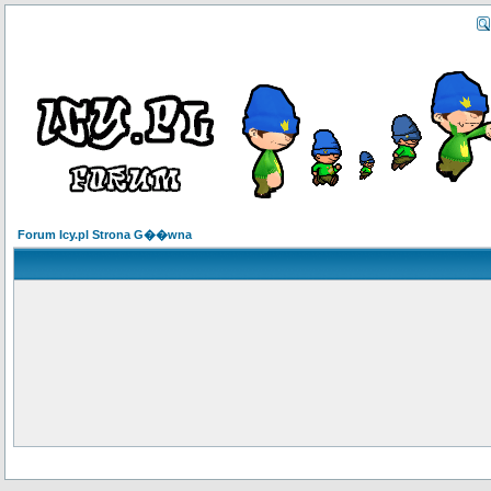
Forum Icy.pl Strona G��wna