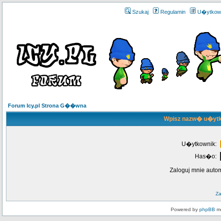
Szukaj
Regulamin
U�ytkow
Forum Icy.pl Strona G��wna
Wpisz nazw� u�ytk
U�ytkownik:
Has�o:
Zaloguj mnie auto
Z
Powered by
phpBB
mo