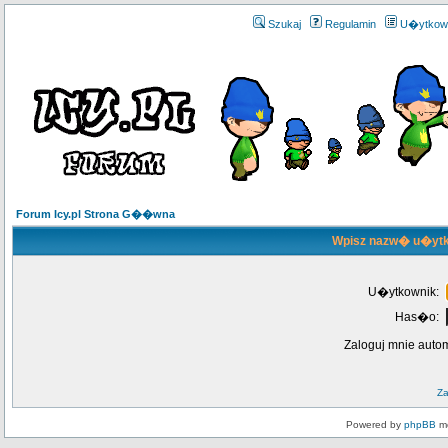
Szukaj
Regulamin
U�ytkow
Forum Icy.pl Strona G��wna
Wpisz nazw� u�ytk
U�ytkownik:
Has�o:
Zaloguj mnie auto
Z
Powered by
phpBB
mo