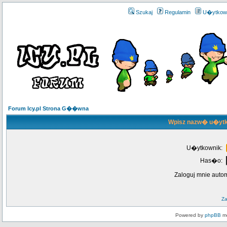
Szukaj
Regulamin
U�ytkow
Forum Icy.pl Strona G��wna
Wpisz nazw� u�ytk
U�ytkownik:
Has�o:
Zaloguj mnie auto
Z
Powered by
phpBB
mo