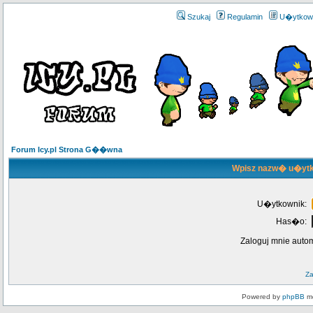
Szukaj
Regulamin
U�ytkow
Forum Icy.pl Strona G��wna
Wpisz nazw� u�ytk
U�ytkownik:
Has�o:
Zaloguj mnie auto
Z
Powered by
phpBB
mo