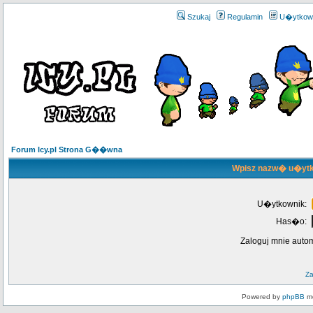
Szukaj
Regulamin
U�ytkow
Forum Icy.pl Strona G��wna
Wpisz nazw� u�ytk
U�ytkownik:
Has�o:
Zaloguj mnie auto
Z
Powered by
phpBB
mo