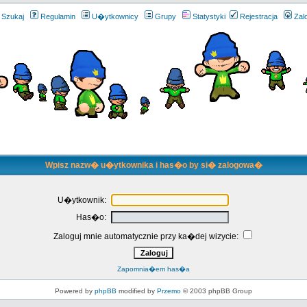
Szukaj
Regulamin
U�ytkownicy
Grupy
Statystyki
Rejestracja
Zal
Wpisz nazw� u�ytkownika i has�o by si� zalogowa�
U�ytkownik:
Has�o:
Zaloguj mnie automatycznie przy ka�dej wizycie:
Zapomnia�em has�a
Powered by
phpBB
modified by
Przemo
© 2003 phpBB Group