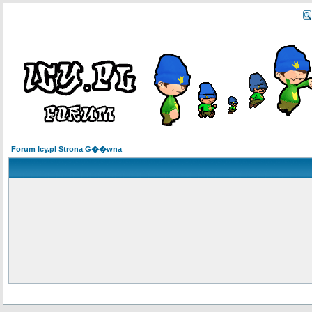
Forum Icy.pl Strona G��wna