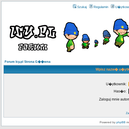
Szukaj
Regulamin
U�ytkow
Forum Icy.pl Strona G��wna
Wpisz nazw� u�ytk
U�ytkownik:
Has�o:
Zaloguj mnie auto
Z
Powered by
phpBB
mo