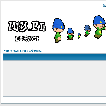
Forum Icy.pl Strona G��wna