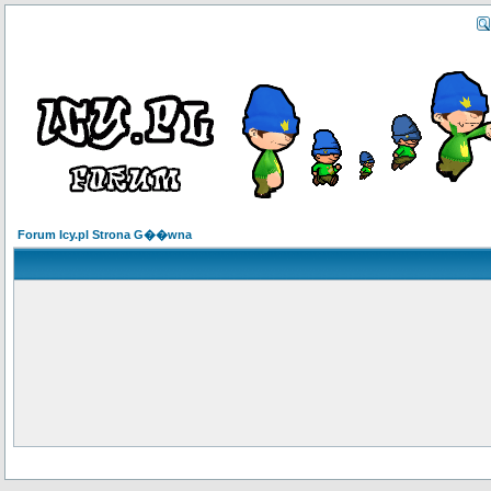
Forum Icy.pl Strona G��wna