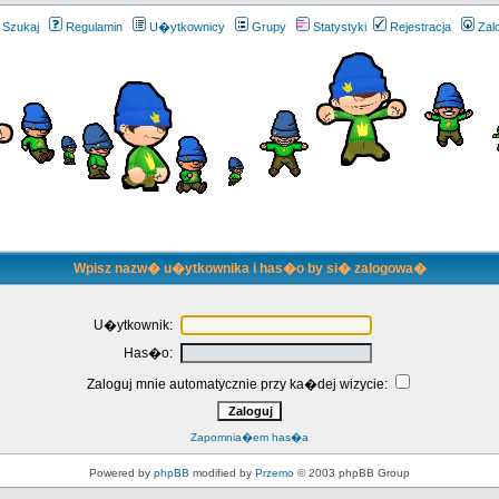
Szukaj
Regulamin
U�ytkownicy
Grupy
Statystyki
Rejestracja
Zal
Wpisz nazw� u�ytkownika i has�o by si� zalogowa�
U�ytkownik:
Has�o:
Zaloguj mnie automatycznie przy ka�dej wizycie:
Zapomnia�em has�a
Powered by
phpBB
modified by
Przemo
© 2003 phpBB Group