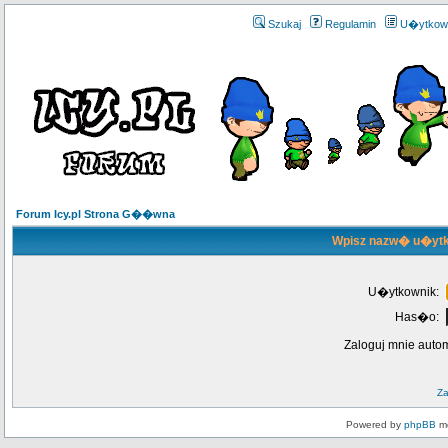
Szukaj
Regulamin
U�ytkow
Forum Icy.pl Strona G��wna
Wpisz nazw� u�ytk
U�ytkownik:
Has�o:
Zaloguj mnie auto
Z
Powered by
phpBB
mo