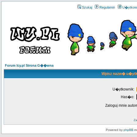
Szukaj
Regulamin
U�ytkow
Forum Icy.pl Strona G��wna
Wpisz nazw� u�ytk
U�ytkownik:
Has�o:
Zaloguj mnie auto
Z
Powered by
phpBB
mo