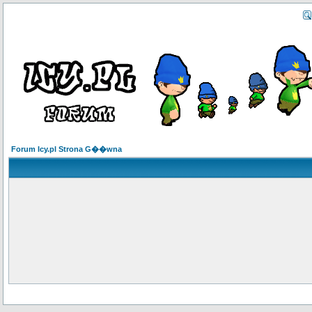
Forum Icy.pl Strona G��wna