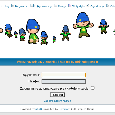
Szukaj
Regulamin
U�ytkownicy
Grupy
Statystyki
Rejestracja
Zal
Wpisz nazw� u�ytkownika i has�o by si� zalogowa�
U�ytkownik:
Has�o:
Zaloguj mnie automatycznie przy ka�dej wizycie:
Zapomnia�em has�a
Powered by
phpBB
modified by
Przemo
© 2003 phpBB Group