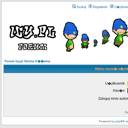
Szukaj
Regulamin
U�ytkow
Forum Icy.pl Strona G��wna
Wpisz nazw� u�ytk
U�ytkownik:
Has�o:
Zaloguj mnie auto
Z
Powered by
phpBB
mo