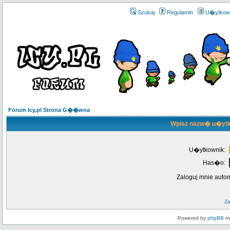
Szukaj
Regulamin
U�ytkow
Forum Icy.pl Strona G��wna
Wpisz nazw� u�ytk
U�ytkownik:
Has�o:
Zaloguj mnie auto
Z
Powered by
phpBB
mo